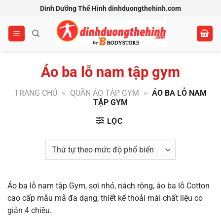
Bỏ
Dinh Dưỡng Thể Hình dinhduongthehinh.com
qua
nội
dung
Áo ba lỗ nam tập gym
TRANG CHỦ
»
QUẦN ÁO TẬP GYM
»
ÁO BA LỖ NAM
TẬP GYM
LỌC
Áo ba lỗ nam tập Gym, sợi nhỏ, nách rộng, áo ba lỗ Cotton
cao cấp mẫu mã đa dạng, thiết kế thoải mái chất liệu co
giãn 4 chiều.