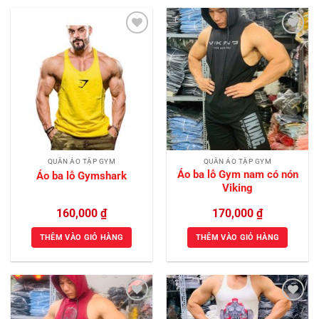
Add to
Add to
Wishlist
Wishlist
QUẦN ÁO TẬP GYM
QUẦN ÁO TẬP GYM
Áo ba lỗ Gym nam có nón
Áo ba lỗ Gymshark
Viking
160,000
₫
170,000
₫
THÊM VÀO GIỎ HÀNG
THÊM VÀO GIỎ HÀNG