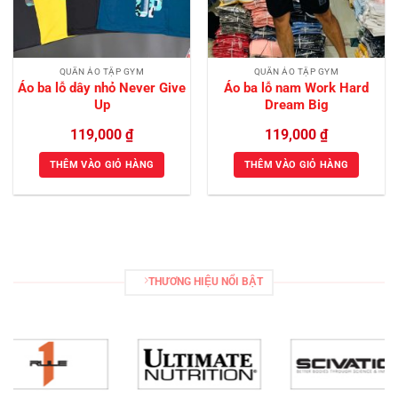
QUẦN ÁO TẬP GYM
QUẦN ÁO TẬP GYM
Áo ba lỗ dây nhỏ Never Give
Áo ba lỗ nam Work Hard
Up
Dream Big
119,000
₫
119,000
₫
THÊM VÀO GIỎ HÀNG
THÊM VÀO GIỎ HÀNG
THƯƠNG HIỆU NỔI BẬT