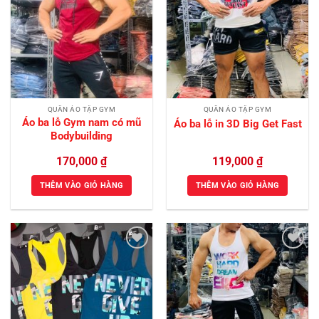
Add to
Add to
Wishlist
Wishlist
QUẦN ÁO TẬP GYM
QUẦN ÁO TẬP GYM
Áo ba lỗ Gym nam có mũ
Áo ba lỗ in 3D Big Get Fast
Bodybuilding
170,000
₫
119,000
₫
THÊM VÀO GIỎ HÀNG
THÊM VÀO GIỎ HÀNG
Add to
Add to
Wishlist
Wishlist