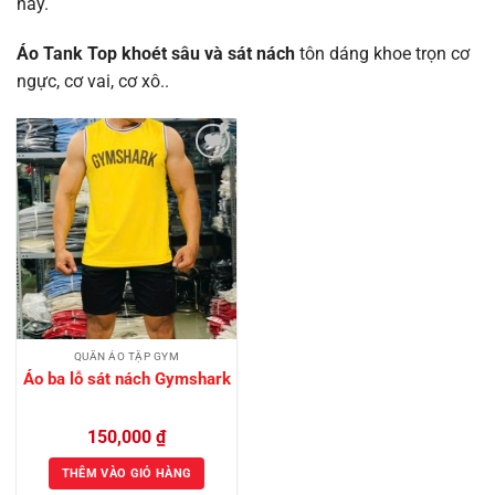
nay.
Áo Tank Top khoét sâu và sát nách
tôn dáng khoe trọn cơ
ngực, cơ vai, cơ xô..
Add to
Wishlist
QUẦN ÁO TẬP GYM
Áo ba lỗ sát nách Gymshark
150,000
₫
THÊM VÀO GIỎ HÀNG