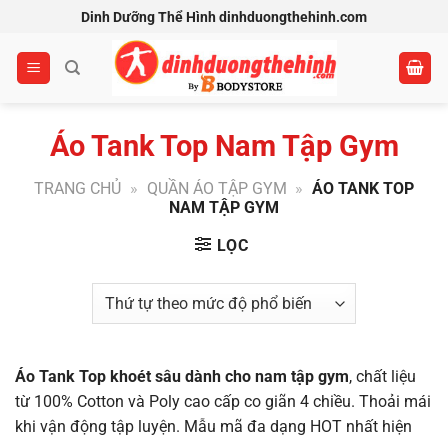
Bỏ
Dinh Dưỡng Thể Hình dinhduongthehinh.com
qua
nội
dung
Áo Tank Top Nam Tập Gym
TRANG CHỦ
»
QUẦN ÁO TẬP GYM
»
ÁO TANK TOP
NAM TẬP GYM
LỌC
Áo Tank Top khoét sâu dành cho nam tập gym
, chất liệu
từ 100% Cotton và Poly cao cấp co giãn 4 chiều. Thoải mái
khi vận động tập luyện. Mẫu mã đa dạng HOT nhất hiện