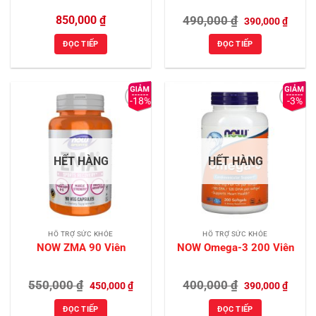
Giá
Giá
850,000
₫
490,000
₫
390,000
₫
gốc
hiện
là:
tại
ĐỌC TIẾP
ĐỌC TIẾP
490,000 ₫.
là:
390,00
-18%
-3%
Add to
Add to
Wishlist
Wishlist
HẾT HÀNG
HẾT HÀNG
HỖ TRỢ SỨC KHỎE
HỖ TRỢ SỨC KHỎE
NOW ZMA 90 Viên
NOW Omega-3 200 Viên
Giá
Giá
Giá
Giá
550,000
₫
400,000
₫
450,000
₫
390,000
₫
gốc
hiện
gốc
hiện
là:
tại
là:
tại
ĐỌC TIẾP
ĐỌC TIẾP
550,000 ₫.
là:
400,000 ₫.
là: