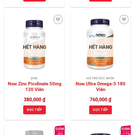
450,000 ₫.
390,00
Add to
Add to
Wishlist
Wishlist
HẾT HÀNG
HẾT HÀNG
ZINC
HỖ TRỢ SỨC KHỎE
Now Zinc Picolinate 50mg
Now Ultra Omega-3 180
120 Viên
Viên
380,000
₫
760,000
₫
ĐỌC TIẾP
ĐỌC TIẾP
-8%
-17%