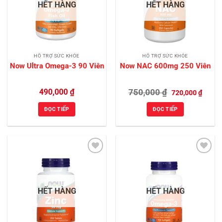
HẾT HÀNG
HẾT HÀNG
HỖ TRỢ SỨC KHỎE
HỖ TRỢ SỨC KHỎE
Now Ultra Omega-3 90 Viên
Now NAC 600mg 250 Viên
Giá
Giá
490,000
₫
750,000
₫
720,000
₫
gốc
hiện
là:
tại
ĐỌC TIẾP
ĐỌC TIẾP
750,000 ₫.
là:
720,00
Add to
Add to
Wishlist
Wishlist
HẾT HÀNG
HẾT HÀNG