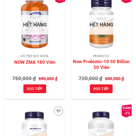
Add to
Add to
Wishlist
Wishlist
HẾT HÀNG
HẾT HÀNG
HỖ TRỢ SỨC KHỎE
PROBIOTIC
Now Probiotic-10 50 Billion
NOW ZMA 180 Viên
50 Viên
Giá
Giá
Giá
Giá
750,000
₫
720,000
₫
690,000
₫
600,000
₫
gốc
hiện
gốc
hiện
là:
tại
là:
tại
ĐỌC TIẾP
ĐỌC TIẾP
750,000 ₫.
là:
720,000 ₫.
là:
690,000 ₫.
600,00
-4%
Add to
Add to
Wishlist
Wishlist