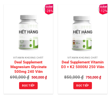
-28%
-12%
Add to
Add to
Wishlist
Wishlist
HẾT HÀNG
HẾT HÀNG
VITAMIN KHOÁNG CHẤT
VITAMIN KHOÁNG CHẤT
Deal Supplement
Deal Supplement Vitamin
Magnesium Glycinate
D3 + K2 5000IU 250 Viên
500mg 240 Viên
Giá
Giá
Giá
Giá
690,000
₫
850,000
₫
500,000
₫
750,000
₫
gốc
hiện
gốc
hiện
là:
tại
là:
tại
ĐỌC TIẾP
ĐỌC TIẾP
690,000 ₫.
là:
850,000 ₫.
là:
500,000 ₫.
750,00