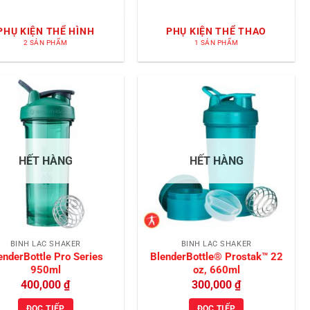
PHỤ KIỆN THỂ HÌNH
PHỤ KIỆN THỂ THAO
2 SẢN PHẨM
1 SẢN PHẨM
Add to
Add to
Wishlist
Wishlist
HẾT HÀNG
HẾT HÀNG
BÌNH LẮC SHAKER
BÌNH LẮC SHAKER
enderBottle Pro Series
BlenderBottle® Prostak™ 22
950ml
oz, 660ml
400,000
₫
300,000
₫
ĐỌC TIẾP
ĐỌC TIẾP