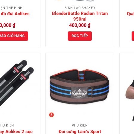
IỆN THỂ HÌNH
BÌNH LẮC SHAKER
BlenderBottle Radian Tritan
đá đùi Aolikes
Quấ
950ml
0,000
₫
400,000
₫
VÀO GIỎ HÀNG
ĐỌC TIẾP
Add to
Add to
Wishlist
Wishlist
HỤ KIỆN
PHỤ KIỆN
ay Aolikes 2 sọc
Đai cứng Lâm’s Sport