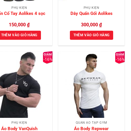
PHỤ KIỆN
PHỤ KIỆN
n Cổ Tay Aolikes 4 sọc
Dây Quấn Gối Aolikes
150,000
₫
300,000
₫
THÊM VÀO GIỎ HÀNG
THÊM VÀO GIỎ HÀNG
-16%
-16%
Add to
Add to
Wishlist
Wishlist
PHỤ KIỆN
QUẦN ÁO TẬP GYM
Áo Body VanQuish
Áo Body Repwear