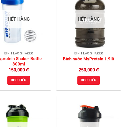
Add to
Add to
Wishlist
Wishlist
HẾT HÀNG
HẾT HÀNG
BÌNH LẮC SHAKER
BÌNH LẮC SHAKER
protein Shaker Bottle
Bình nước MyProtein 1.9lit
800ml
150,000
₫
250,000
₫
ĐỌC TIẾP
ĐỌC TIẾP
Add to
Add to
Wishlist
Wishlist