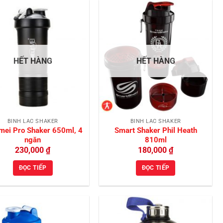
Add to
Add to
Wishlist
Wishlist
HẾT HÀNG
HẾT HÀNG
BÌNH LẮC SHAKER
BÌNH LẮC SHAKER
mei Pro Shaker 650ml, 4
Smart Shaker Phil Heath
ngăn
810ml
230,000
₫
180,000
₫
ĐỌC TIẾP
ĐỌC TIẾP