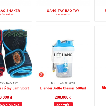
LẮC SHAKER
GĂNG TAY BAO TAY
 SẢN PHẨM
1 SẢN PHẨM
Add to
Add to
Wishlist
Wishlist
HẾT HÀNG
TAY BAO TAY
BÌNH LẮC SHAKER
Bl
n cổ tay Lâm Sport
BlenderBottle Classic 600ml
0,000
₫
200,000
₫
VÀO GIỎ HÀNG
ĐỌC TIẾP