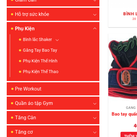
BÌNH 
Hỗ trợ sức khỏe
20
Phụ Kiện
Bình lắc Shaker
Găng Tay Bao Tay
Phụ Kiện Thể Hình
Phụ Kiện Thể Thao
Pre Workout
Quần áo tập Gym
GĂNG 
Bao tay quấ
Tăng Cân
4
Tăng cơ
THÊM 