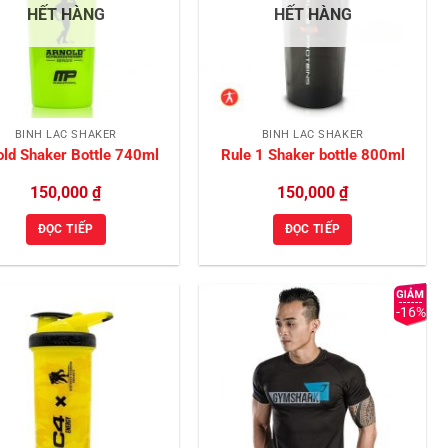
HẾT HÀNG
HẾT HÀNG
BÌNH LẮC SHAKER
BÌNH LẮC SHAKER
old Shaker Bottle 740ml
Rule 1 Shaker bottle 800ml
150,000
₫
150,000
₫
ĐỌC TIẾP
ĐỌC TIẾP
-16%
Add to
Add to
Wishlist
Wishlist