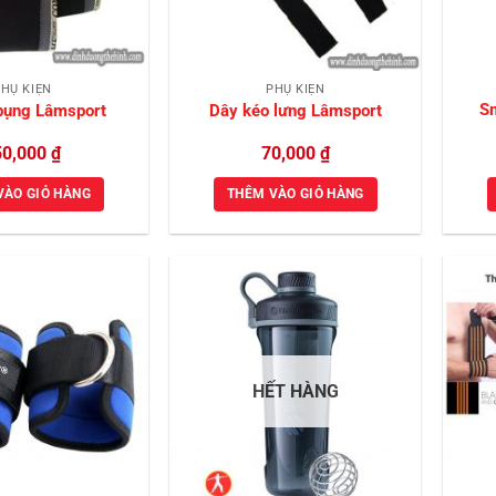
HỤ KIỆN
PHỤ KIỆN
S
 bụng Lâmsport
Dây kéo lưng Lâmsport
50,000
₫
70,000
₫
VÀO GIỎ HÀNG
THÊM VÀO GIỎ HÀNG
Add to
Add to
Wishlist
Wishlist
HẾT HÀNG