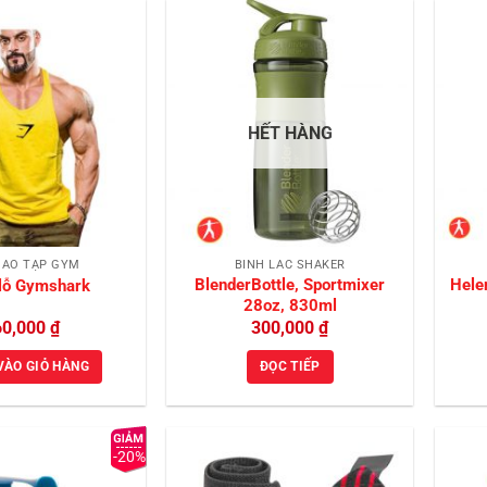
Add to
Add to
Wishlist
Wishlist
HẾT HÀNG
 ÁO TẬP GYM
BÌNH LẮC SHAKER
BlenderBottle, Sportmixer
Hele
 lỗ Gymshark
28oz, 830ml
60,000
₫
300,000
₫
VÀO GIỎ HÀNG
ĐỌC TIẾP
-20%