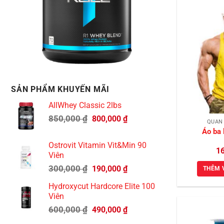
SẢN PHẨM KHUYẾN MÃI
AllWhey Classic 2lbs
Giá
Giá
850,000
₫
800,000
₫
QUẦN
gốc
hiện
Áo ba
là:
tại
Ostrovit Vitamin Vit&Min 90
850,000 ₫.
là:
1
Viên
800,000 ₫.
Giá
Giá
300,000
₫
190,000
₫
THÊM 
gốc
hiện
Hydroxycut Hardcore Elite 100
là:
tại
Viên
300,000 ₫.
là:
Giá
Giá
600,000
₫
490,000
₫
190,000 ₫.
gốc
hiện