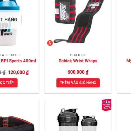
Add to
Add to
Wishlist
Wishlist
ẾT HÀNG
 LẮC SHAKER
PHỤ KIỆN
My
 BPI Sports 400ml
Schiek Wrist Wraps
Giá
Giá
0
₫
600,000
₫
120,000
₫
gốc
hiện
là:
tại
ỌC TIẾP
THÊM VÀO GIỎ HÀNG
150,000 ₫.
là:
120,000 ₫.
-25%
Add to
Add to
Wishlist
Wishlist