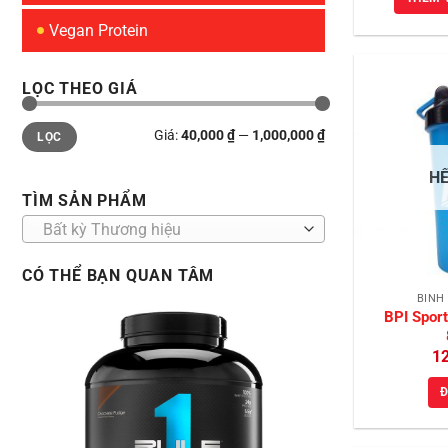
Vegan Protein
LỌC THEO GIÁ
Giá
Giá
Giá:
40,000 ₫
—
1,000,000 ₫
LỌC
thấp
cao
nhất
nhất
H
TÌM SẢN PHẨM
Bất kỳ Thương hiệu
CÓ THỂ BẠN QUAN TÂM
BÌNH
BPI Sport
1
Đ