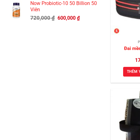
Now Probiotic-10 50 Billion 50
450,000 ₫.
là:
Viên
350,000 ₫.
Giá
Giá
720,000
₫
600,000
₫
gốc
hiện
là:
tại
720,000 ₫.
là:
P
600,000 ₫.
Đai mề
1
THÊM 