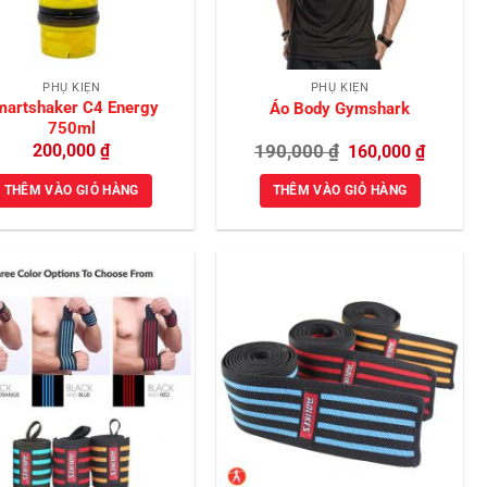
PHỤ KIỆN
PHỤ KIỆN
martshaker C4 Energy
Áo Body Gymshark
750ml
Giá
Giá
200,000
₫
190,000
₫
160,000
₫
gốc
hiện
là:
tại
THÊM VÀO GIỎ HÀNG
THÊM VÀO GIỎ HÀNG
190,000 ₫.
là:
160,000 
Add to
Add to
Wishlist
Wishlist