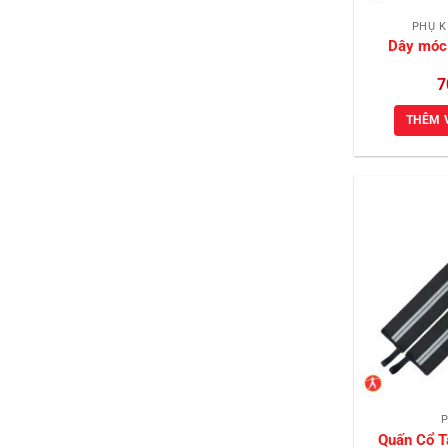
PHỤ K
Dây móc 
7
THÊM 
P
Quấn Cổ T