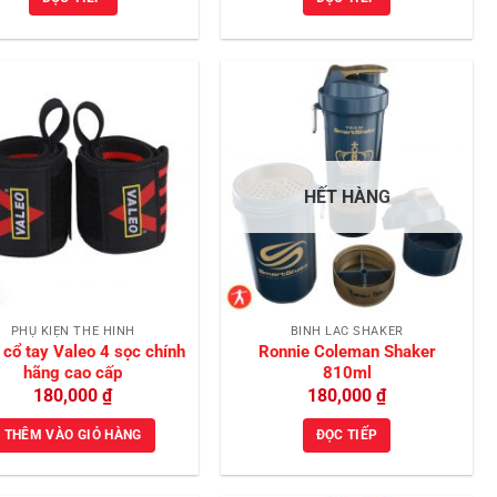
Add to
Add to
Wishlist
Wishlist
HẾT HÀNG
PHỤ KIỆN THỂ HÌNH
BÌNH LẮC SHAKER
cổ tay Valeo 4 sọc chính
Ronnie Coleman Shaker
hãng cao cấp
810ml
180,000
₫
180,000
₫
THÊM VÀO GIỎ HÀNG
ĐỌC TIẾP