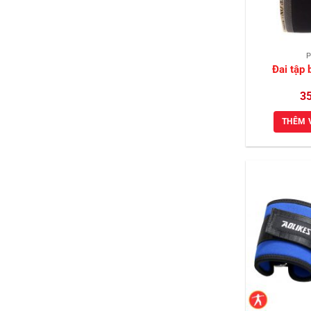
P
Đai tập
3
THÊM 