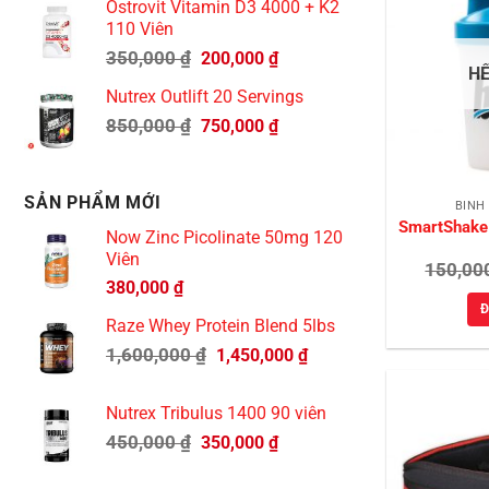
Ostrovit Vitamin D3 4000 + K2
là:
tại
110 Viên
600,000 ₫.
là:
Giá
Giá
350,000
₫
200,000
₫
490,000 ₫.
H
gốc
hiện
Nutrex Outlift 20 Servings
là:
tại
Giá
Giá
850,000
₫
350,000 ₫.
là:
750,000
₫
gốc
hiện
200,000 ₫.
là:
tại
850,000 ₫.
là:
SẢN PHẨM MỚI
BÌNH
750,000 ₫.
SmartShake
Now Zinc Picolinate 50mg 120
Viên
150,00
380,000
₫
Đ
Raze Whey Protein Blend 5lbs
Giá
Giá
1,600,000
₫
1,450,000
₫
gốc
hiện
là:
tại
Nutrex Tribulus 1400 90 viên
1,600,000 ₫.
là:
Giá
Giá
450,000
₫
350,000
₫
1,450,000 ₫.
gốc
hiện
là:
tại