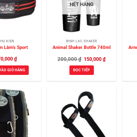
HẾT HÀNG
HỤ KIỆN
BÌNH LẮC SHAKER
m Lâm’s Sport
Animal Shaker Bottle 740ml
Arn
Giá
Giá
70,000
₫
200,000
₫
150,000
₫
gốc
hiện
là:
tại
VÀO GIỎ HÀNG
ĐỌC TIẾP
200,000 ₫.
là:
150,000 ₫.
Add to
Add to
Wishlist
Wishlist