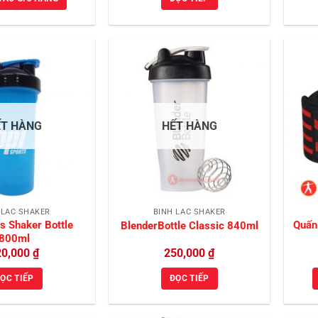
Add to
Add to
Wishlist
Wishlist
ẾT HÀNG
HẾT HÀNG
 LẮC SHAKER
BÌNH LẮC SHAKER
s Shaker Bottle
Quấn 
BlenderBottle Classic 840ml
800ml
20,000
₫
250,000
₫
ỌC TIẾP
ĐỌC TIẾP