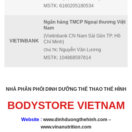
MSTK:
6160205180534
Ngân hàng TMCP Ngoại thương Việt
Nam
(Vietinbank CN Nam Sài Gòn TP. Hồ
VIETINBANK
Chí Minh)
:
Nguyễn Văn Lương
Chủ TK
MSTK:
104868597814
NHÀ PHÂN PHỐI DINH DƯỠNG THỂ THAO THỂ HÌNH
BODYSTORE VIETNAM
Website :
www.dinhduongthehinh.com
–
www.vinanutrition.com