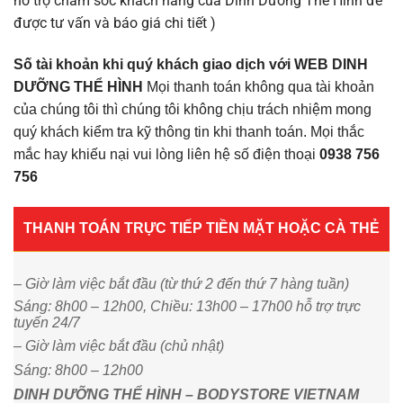
hỗ trợ chăm sóc khách hàng của Dinh Dưỡng Thể Hình để
được tư vấn và báo giá chi tiết )
Số tài khoản khi quý khách giao dịch với WEB DINH
DƯỠNG THỂ HÌNH
Mọi thanh toán không qua tài khoản
của chúng tôi thì chúng tôi không chịu trách nhiệm mong
quý khách kiểm tra kỹ thông tin khi thanh toán. Mọi thắc
mắc hay khiếu nại vui lòng liên hệ số điện thoại
0938 756
756
THANH TOÁN TRỰC TIẾP TIỀN MẶT HOẶC CÀ THẺ
– Giờ làm việc bắt đầu (từ thứ 2 đến thứ 7 hàng tuần)
Sáng: 8h00 – 12h00, Chiều: 13h00 – 17h00 hỗ trợ trực
tuyến 24/7
– Giờ làm việc bắt đầu (chủ nhật)
Sáng: 8h00 – 12h00
DINH DƯỠNG THỂ HÌNH – BODYSTORE VIETNAM