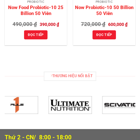
PROBIOTIC
PROBIOTIC
Now Food Probiotic-10 25
Now Probiotic-10 50 Billion
Billion 50 Viên
50 Viên
Giá
Giá
Giá
Giá
490,000
₫
720,000
₫
390,000
₫
600,000
₫
gốc
hiện
gốc
hiện
là:
tại
là:
tại
ĐỌC TIẾP
ĐỌC TIẾP
490,000 ₫.
là:
720,000 ₫.
là:
390,000 ₫.
600,00
THƯƠNG HIỆU NỔI BẬT
Thứ 2 - CN/ 8:00 - 18:00