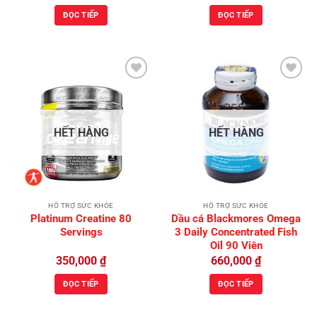
ĐỌC TIẾP
ĐỌC TIẾP
Add to
Add to
Wishlist
Wishlist
HẾT HÀNG
HẾT HÀNG
HỖ TRỢ SỨC KHỎE
HỖ TRỢ SỨC KHỎE
Platinum Creatine 80
Dầu cá Blackmores Omega
Servings
3 Daily Concentrated Fish
Oil 90 Viên
350,000
₫
660,000
₫
ĐỌC TIẾP
ĐỌC TIẾP