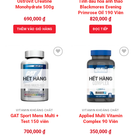
Ostrovit Creatine
Tinh dầu hoa anh thảo
Monohydrate 500g
Blackmores Evening
Primrose Oil 190 Viên
690,000
₫
820,000
₫
THÊM VÀO GIỎ HÀNG
ĐỌC TIẾP
Add to
Add to
Wishlist
Wishlist
HẾT HÀNG
HẾT HÀNG
VITAMIN KHOÁNG CHẤT
VITAMIN KHOÁNG CHẤT
GAT Sport Mens Multi +
Applied Multi Vitamin
Test 150 viên
Complex 90 Viên
700,000
₫
350,000
₫