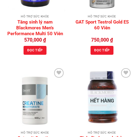
HỖ TRỢ SỨC KHỎE
HỖ TRỢ SỨC KHỎE
Tăng sinh lý nam
GAT Sport Testrol Gold ES
Blackmores Men’s
60 Viên
Performance Multi 50 Viên
570,000
₫
750,000
₫
ĐỌC TIẾP
ĐỌC TIẾP
Add to
Add to
Wishlist
Wishlist
HẾT HÀNG
HỖ TRỢ SỨC KHỎE
HỖ TRỢ SỨC KHỎE