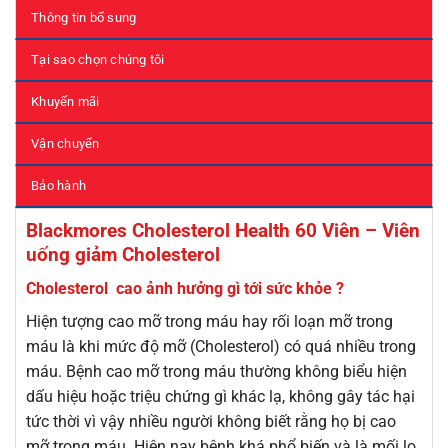
Thông tin bổ sung
Tại sao chọn chúng tôi
Khuyến mãi
Vận chuyển
Bảo hành
Blackmores Cholesterol Health 60 Viên – Viên
uống giảm Cholesterol
Cholesterol cao ảnh hưởng gì tới sức khỏe ?
Hiện tượng cao mỡ trong máu hay rối loạn mỡ trong
máu là khi mức độ mỡ (Cholesterol) có quá nhiều trong
máu. Bệnh cao mỡ trong máu thường không biểu hiện
dấu hiệu hoặc triệu chứng gì khác lạ, không gây tác hại
tức thời vì vậy nhiều người không biết rằng họ bị cao
mỡ trong máu. Hiện nay bệnh khá phổ biến và là mối lo