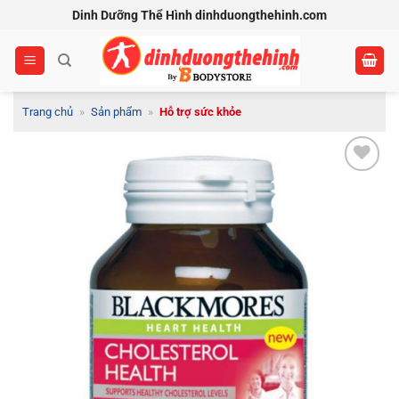
Bỏ
Dinh Dưỡng Thể Hình dinhduongthehinh.com
qua
nội
dung
Trang chủ
»
Sản phẩm
»
Hỗ trợ sức khỏe
Add to
Wishlist