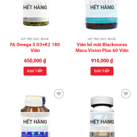
Wishlist
Wishlist
HẾT HÀNG
HẾT HÀNG
HỖ TRỢ SỨC KHỎE
HỖ TRỢ SỨC KHỎE
FA Omega 3 D3+K2 180
Viên bổ mắt Blackmores
Viên
Macu Vision Plus 60 Viên
650,000
₫
910,000
₫
ĐỌC TIẾP
ĐỌC TIẾP
Add to
Add to
Wishlist
Wishlist
HẾT HÀNG
HẾT HÀNG