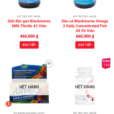
HỖ TRỢ SỨC KHỎE
HỖ TRỢ SỨC KHỎE
Giải độc gan Blackmores
Dầu cá Blackmores Omega
Milk Thistle 42 Viên
3 Daily Concentrated Fish
Oil 90 Viên
460,000
₫
660,000
₫
ĐỌC TIẾP
ĐỌC TIẾP
-14%
Add to
Add to
Wishlist
Wishlist
HẾT HÀNG
HẾT HÀNG
VITAMIN KHOÁNG CHẤT
HỖ TRỢ SỨC KHỎE