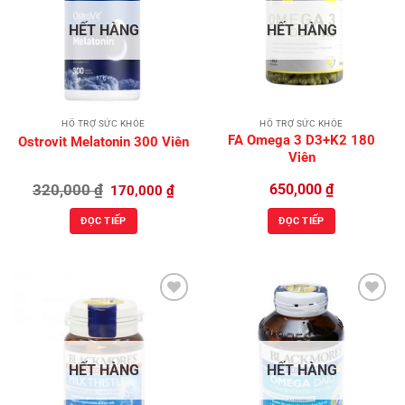
Add to
Add to
Wishlist
Wishlist
HẾT HÀNG
HẾT HÀNG
HỖ TRỢ SỨC KHỎE
HỖ TRỢ SỨC KHỎE
FA Omega 3 D3+K2 180
Ostrovit Melatonin 300 Viên
Viên
Giá
Giá
320,000
₫
650,000
₫
170,000
₫
gốc
hiện
là:
tại
ĐỌC TIẾP
ĐỌC TIẾP
320,000 ₫.
là:
170,000 ₫.
Add to
Add to
Wishlist
Wishlist
HẾT HÀNG
HẾT HÀNG