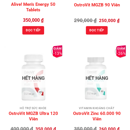
Alive! Men’s Energy 50
OstroVit MGZB 90 Viên
Tablets
Giá
Giá
350,000
₫
290,000
₫
250,000
₫
gốc
hiện
là:
tại
ĐỌC TIẾP
ĐỌC TIẾP
290,000 ₫.
là:
250,0
-13%
-26%
Add to
Add to
Wishlist
Wishlist
HẾT HÀNG
HẾT HÀNG
HỖ TRỢ SỨC KHỎE
VITAMIN KHOÁNG CHẤT
OstroVit MGZB Ultra 120
OstroVit Zinc 60.000 90
Viên
Viên
Giá
Giá
Giá
Giá
400,000
₫
350,000
₫
350,000
₫
260,000
₫