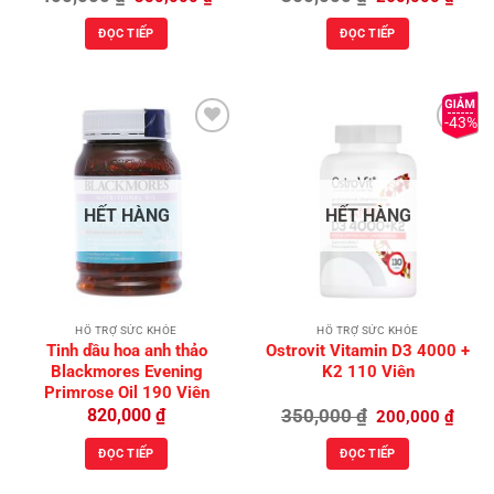
gốc
hiện
gốc
hiện
là:
tại
là:
tại
ĐỌC TIẾP
ĐỌC TIẾP
400,000 ₫.
là:
350,000 ₫.
là:
350,000 ₫.
260,0
-43%
Add to
Add to
Wishlist
Wishlist
HẾT HÀNG
HẾT HÀNG
HỖ TRỢ SỨC KHỎE
HỖ TRỢ SỨC KHỎE
Tinh dầu hoa anh thảo
Ostrovit Vitamin D3 4000 +
Blackmores Evening
K2 110 Viên
Primrose Oil 190 Viên
Giá
Giá
820,000
₫
350,000
₫
200,000
₫
gốc
hiện
là:
tại
ĐỌC TIẾP
ĐỌC TIẾP
350,000 ₫.
là:
200,0