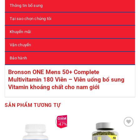
Thông tin bổ sung
Tại sao chọn chúng tôi
Khuyến mãi
Vận chuyển
Bảo hành
Bronson ONE Mens 50+ Complete
Multivitamin 180 Viên – Viên uống bổ sung
Vitamin khoáng chất cho nam giới
SẢN PHẨM TƯƠNG TỰ
-47%