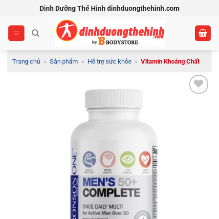
Bỏ
Dinh Dưỡng Thể Hình dinhduongthehinh.com
qua
nội
dung
Trang chủ
»
Sản phẩm
»
Hỗ trợ sức khỏe
»
Vitamin Khoáng Chất
Add to
Wishlist