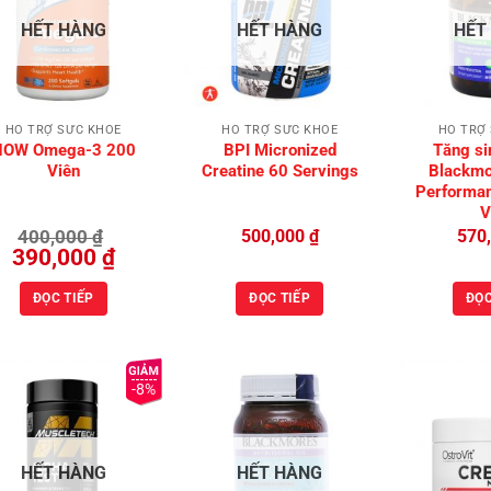
Add to
Add to
HẾT HÀNG
HẾT HÀNG
HẾT
Wishlist
Wishlist
HỖ TRỢ SỨC KHỎE
HỖ TRỢ SỨC KHỎE
HỖ TRỢ
NOW Omega-3 200
BPI Micronized
Tăng si
Viên
Creatine 60 Servings
Blackmo
Performan
V
400,000
₫
500,000
₫
570
Giá
Giá
390,000
₫
gốc
hiện
là:
tại
400,000 ₫.
là:
ĐỌC TIẾP
ĐỌC TIẾP
ĐỌC
390,000 ₫.
-8%
Add to
Add to
HẾT HÀNG
HẾT HÀNG
Wishlist
Wishlist