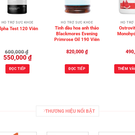
HỖ TRỢ SỨC KHỎE
HỖ TRỢ SỨC KHỎE
HỖ TRỢ
Tinh dầu hoa anh thảo
Ostrovi
lpha Test 120 Viên
Blackmores Evening
Monohyd
Primrose Oil 190 Viên
600,000
₫
820,000
₫
490
Giá
Giá
550,000
₫
gốc
hiện
là:
tại
600,000 ₫.
là:
ĐỌC TIẾP
ĐỌC TIẾP
THÊM VÀ
550,000 ₫.
THƯƠNG HIỆU NỔI BẬT