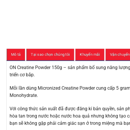
Mô tả
Tại sao chọn chúng tôi
Khuyến mãi
Vận chuyển
ON Creatine Powder 150g – sản phẩm bổ sung năng lượng 
triển cơ bắp.
Mỗi lần dùng Micronized Creatine Powder cung cấp 5 gram
Monohydrate.
Với công thức sản xuất đã được đăng kí bản quyền, sản p
hòa tan trong nước hoặc nước hoa quả nhưng không tạo cặ
bạn sẽ không gặp phải cảm giác sạn ở trong miệng mà bạ