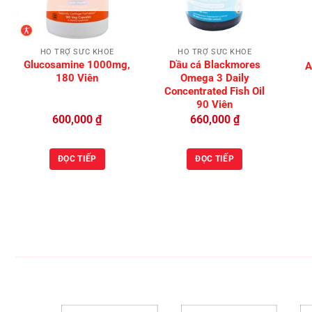
HỖ TRỢ SỨC KHỎE
HỖ TRỢ SỨC KHỎE
Glucosamine 1000mg,
Dầu cá Blackmores
A
180 Viên
Omega 3 Daily
Concentrated Fish Oil
90 Viên
600,000
₫
660,000
₫
ĐỌC TIẾP
ĐỌC TIẾP