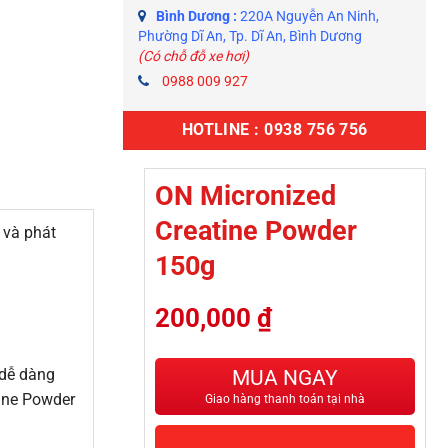
Bình Dương :
220A Nguyễn An Ninh,
Phường Dĩ An, Tp. Dĩ An, Bình Dương
(Có chỗ đỗ xe hơi)
0988 009 927
HOTLINE : 0938 756 756
ON Micronized
Creatine Powder
 và phát
150g
200,000
₫
 dễ dàng
MUA NGAY
ine Powder
Giao hàng thanh toán tại nhà