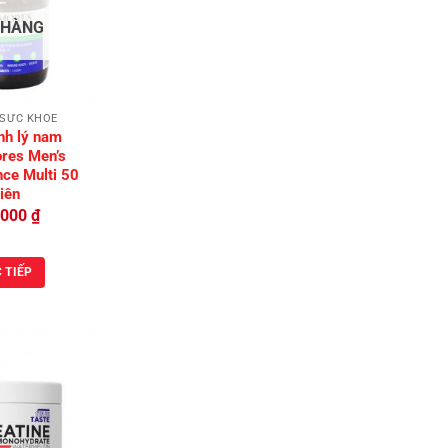
Add to
 HÀNG
Wishlist
 SỨC KHỎE
nh lý nam
res Men’s
ce Multi 50
iên
,000
₫
 TIẾP
Add to
Wishlist