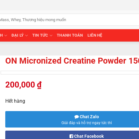
NH
ĐẠI LÝ
TIN TỨC
THANH TOÁN
LIÊN HỆ
ON Micronized Creatine Powder 15
200,000
₫
Hết hàng
Chat Zalo
Giải đáp và hỗ trợ ngay tức thì
Chat Facebook