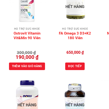
Add to
Add to
HẾT HÀNG
Wishlist
Wishlist
HỖ TRỢ SỨC KHỎE
HỖ TRỢ SỨC KHỎE
Ostrovit Vitamin
FA Omega 3 D3+K2
Vit&Min 90 Viên
180 Viên
300,000
₫
650,000
₫
Giá
Giá
190,000
₫
gốc
hiện
là:
tại
300,000 ₫.
là:
THÊM VÀO GIỎ HÀNG
ĐỌC TIẾP
190,000 ₫.
Add to
Add to
HẾT HÀNG
HẾT HÀNG
Wishlist
Wishlist