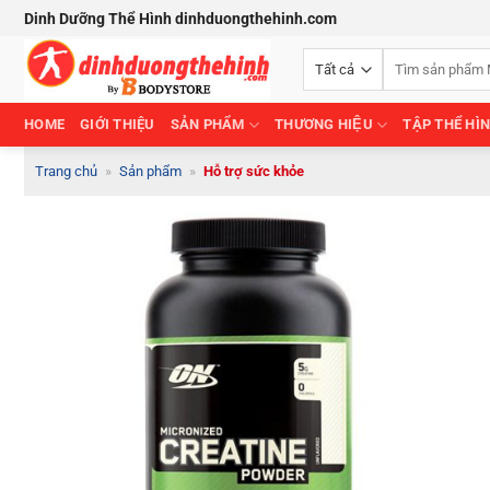
Bỏ
Dinh Dưỡng Thể Hình dinhduongthehinh.com
qua
Tìm
nội
kiếm:
dung
HOME
GIỚI THIỆU
SẢN PHẨM
THƯƠNG HIỆU
TẬP THỂ HÌ
Trang chủ
»
Sản phẩm
»
Hỗ trợ sức khỏe
Add to
Wishlist