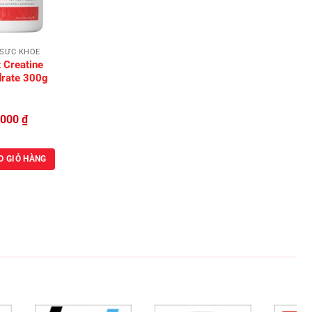
 SỨC KHỎE
t Creatine
rate 300g
,000
₫
O GIỎ HÀNG