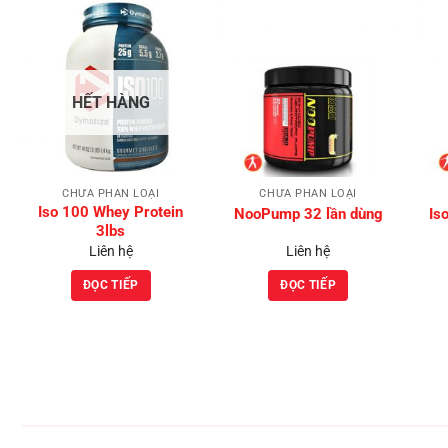
Add to
Add to
HẾT HÀNG
Wishlist
Wishlist
CHƯA PHÂN LOẠI
CHƯA PHÂN LOẠI
Iso 100 Whey Protein
NooPump 32 lần dùng
Is
3lbs
Liên hệ
Liên hệ
ĐỌC TIẾP
ĐỌC TIẾP