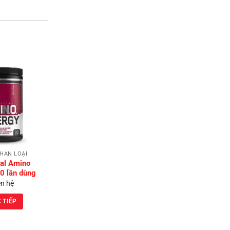
Add to
Wishlist
HÂN LOẠI
ial Amino
0 lần dùng
ên hệ
 TIẾP