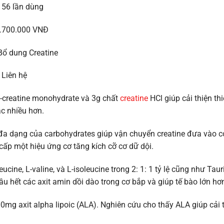
56 lần dùng
.700.000 VNĐ
ổ dung Creatine
Liên hệ
-creatine monohydrate và 3g chất
creatine
HCl giúp cải thiện thi
ạc nhiều hơn.
 đa dạng của carbohydrates giúp vận chuyển creatine đưa vào 
ấp một hiệu ứng cơ tăng kích cỡ cơ dữ dội.
cine, L-valine, và L-isoleucine trong 2: 1: 1 tỷ lệ cũng như Taur
u hết các axit amin dồi dào trong cơ bắp và giúp tế bào lớn hơ
mg axit alpha lipoic (ALA). Nghiên cứu cho thấy ALA giúp cải 