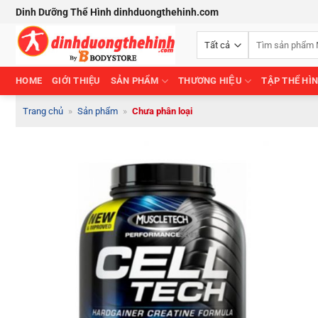
Bỏ
Dinh Dưỡng Thể Hình dinhduongthehinh.com
qua
Tìm
nội
kiếm:
dung
HOME
GIỚI THIỆU
SẢN PHẨM
THƯƠNG HIỆU
TẬP THỂ HÌ
Trang chủ
»
Sản phẩm
»
Chưa phân loại
Add to
Wishlist