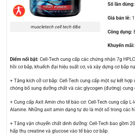
Số lần dùng:
Giá bán lẻ:
1
muscletech cell tech 6lbs
Công dụng:
B
Khuyến mãi:
Diểm nổi bật:
Cell-Tech cung cấp các chứng nhận 7g HPLC
hồi cơ bắp, khuếch đại hiệu suất cơ, và xây dựng cơ bắp n
+ Tăng kích cỡ cơ bắp: Cell-Tech cung cấp một sự kết hợp
chóng bổ sung dưỡng chất và các glycogen (đường) cung c
+ Cung cấp Axit Amin cho tế bào cơ: Cell-Tech cung cấp L-leu
Alanine. Những axit amin dạng tự do là một số trong các hầ
+ Tăng vận chuyển chất dinh dưỡng: Cell-Tech bao gồm 200
hấp thụ creatine và glucose vào tế bào cơ bắp.