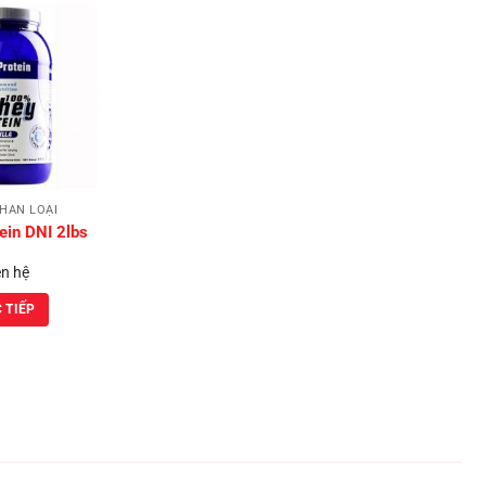
Add to
Wishlist
HÂN LOẠI
ein DNI 2lbs
ên hệ
 TIẾP