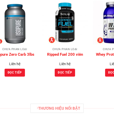
Add to
Add to
Wishlist
Wishlist
CHƯA PHÂN LOẠI
CHƯA PHÂN LOẠI
CHƯA P
opure Zero Carb 3lbs
Ripped Fuel 200 viên
Whey Prot
Liên hệ
Liên hệ
Li
ĐỌC TIẾP
ĐỌC TIẾP
ĐỌC
THƯƠNG HIỆU NỔI BẬT