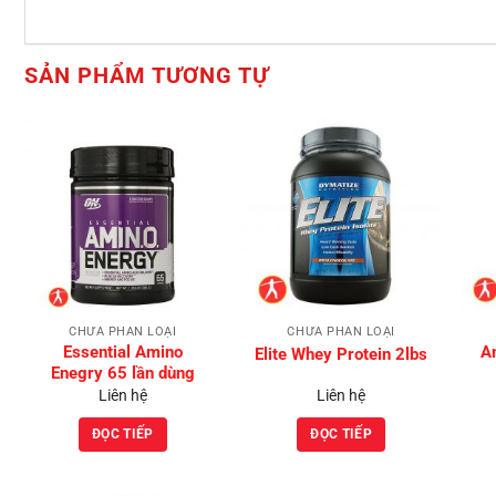
SẢN PHẨM TƯƠNG TỰ
Add to
Add to
Wishlist
Wishlist
CHƯA PHÂN LOẠI
CHƯA PHÂN LOẠI
Essential Amino
A
Elite Whey Protein 2lbs
Enegry 65 lần dùng
Liên hệ
Liên hệ
ĐỌC TIẾP
ĐỌC TIẾP