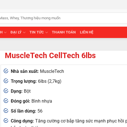
NH
ĐẠI LÝ
TIN TỨC
THANH TOÁN
LIÊN HỆ
MuscleTech CellTech 6lbs
Nhà sản xuất:
MuscleTech
Trọng lượng:
6lbs (2,7kg)
Dạng:
Bột
Đóng gói:
Bình nhựa
Số lần dùng:
56
Công dụng:
Tăng cường cơ bắp tăng sức mạnh phục hồi ph