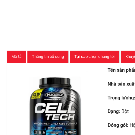
Mô tả
Thông tin bổ sung
Tại sao chọn chúng tôi
Khuy
Tên sản phẩ
Nhà sản xuấ
Trọng lượng
Dạng:
Bột
Đóng gói:
Hộ