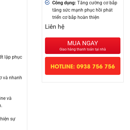
Công dụng:
Tăng cường cơ bắp
tăng sức mạnh phục hồi phát
triển cơ bắp hoàn thiện
Liên hệ
MUA NGAY
Giao hàng thanh toán tại nhà
ết lập phục
HOTLINE: 0938 756 756
cơ và nhanh
ine và
n.
thiện sự