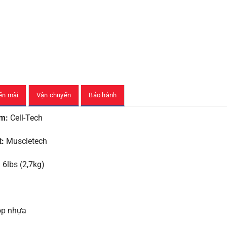
ến mãi
Vận chuyển
Bảo hành
m:
Cell-Tech
t:
Muscletech
:
6lbs (2,7kg)
p nhựa