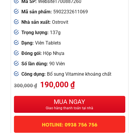
Mã SP:
Website1700887260
Mã sản phẩm:
5902232611069
Nhà sản xuất:
Ostrovit
Trọng lượng:
137g
Dạng:
Viên Tablets
Đóng gói:
Hộp Nhựa
Số lần dùng:
90 Viên
Công dụng:
Bổ sung Vitamine khoáng chất
Giá
Giá
190,000
₫
300,000
₫
gốc
hiện
là:
tại
300,000 ₫.
là:
MUA NGAY
190,000 ₫.
Giao hàng thanh toán tại nhà
HOTLINE: 0938 756 756