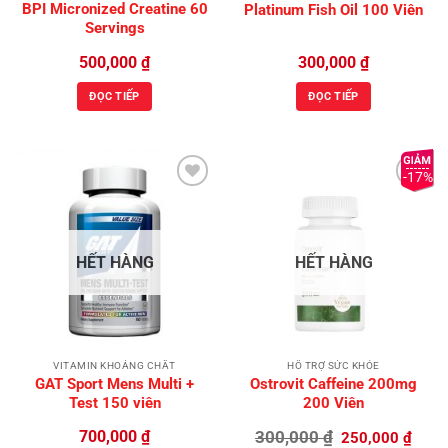
BPI Micronized Creatine 60
Platinum Fish Oil 100 Viên
Servings
500,000
₫
300,000
₫
ĐỌC TIẾP
ĐỌC TIẾP
-17%
Add to
Add to
Wishlist
Wishlist
HẾT HÀNG
HẾT HÀNG
VITAMIN KHOÁNG CHẤT
HỖ TRỢ SỨC KHỎE
GAT Sport Mens Multi +
Ostrovit Caffeine 200mg
Test 150 viên
200 Viên
Giá
Giá
700,000
₫
300,000
₫
250,000
₫
gốc
hiện