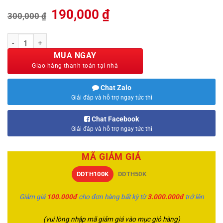
Giá
Giá
190,000
₫
300,000
₫
gốc
hiện
là:
tại
Ostrovit Vitamin Vit&Min 90 Viên số lượng
300,000 ₫.
là:
190,000 ₫.
MUA NGAY
Chat Zalo
Giải đáp và hỗ trợ ngay tức thì
Chat Facebook
Giải đáp và hỗ trợ ngay tức thì
MÃ GIẢM GIÁ
DDTH100K
DDTH50K
Giảm giá
100.000đ
cho đơn hàng bất kỳ từ
3.000.000đ
trở lên
(vui lòng nhập mã giảm giá vào mục giỏ hàng)