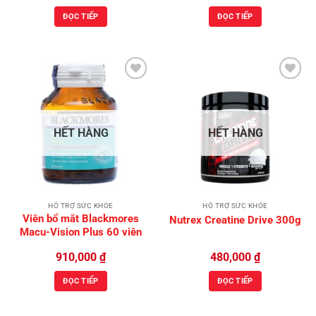
là:
tại
ĐỌC TIẾP
ĐỌC TIẾP
300,000 ₫.
là:
250,0
Add to
Add to
Wishlist
Wishlist
HẾT HÀNG
HẾT HÀNG
HỖ TRỢ SỨC KHỎE
HỖ TRỢ SỨC KHỎE
Viên bổ mắt Blackmores
Nutrex Creatine Drive 300g
Macu-Vision Plus 60 viên
910,000
₫
480,000
₫
ĐỌC TIẾP
ĐỌC TIẾP