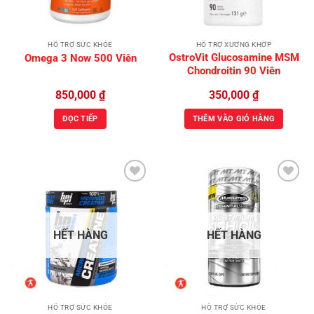
HỖ TRỢ SỨC KHỎE
HỖ TRỢ XƯƠNG KHỚP
OstroVit Glucosamine MSM
Omega 3 Now 500 Viên
Chondroitin 90 Viên
850,000
₫
350,000
₫
ĐỌC TIẾP
THÊM VÀO GIỎ HÀNG
Add to
Add to
Wishlist
Wishlist
HẾT HÀNG
HẾT HÀNG
HỖ TRỢ SỨC KHỎE
HỖ TRỢ SỨC KHỎE