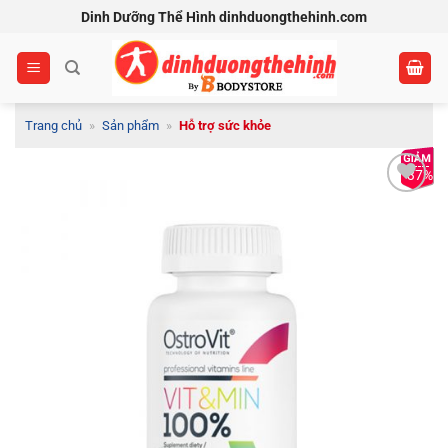
Bỏ
Dinh Dưỡng Thể Hình dinhduongthehinh.com
qua
nội
dung
Trang chủ
»
Sản phẩm
»
Hỗ trợ sức khỏe
-37%
Add to
Wishlist