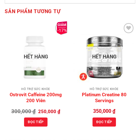
SẢN PHẨM TƯƠNG TỰ
-17%
Add to
Add to
Wishlist
Wishlist
HẾT HÀNG
HẾT HÀNG
HỖ TRỢ SỨC KHỎE
HỖ TRỢ SỨC KHỎE
Ostrovit Caffeine 200mg
Platinum Creatine 80
200 Viên
Servings
Giá
Giá
300,000
₫
350,000
₫
250,000
₫
gốc
hiện
là:
tại
ĐỌC TIẾP
ĐỌC TIẾP
300,000 ₫.
là:
250,000 ₫.