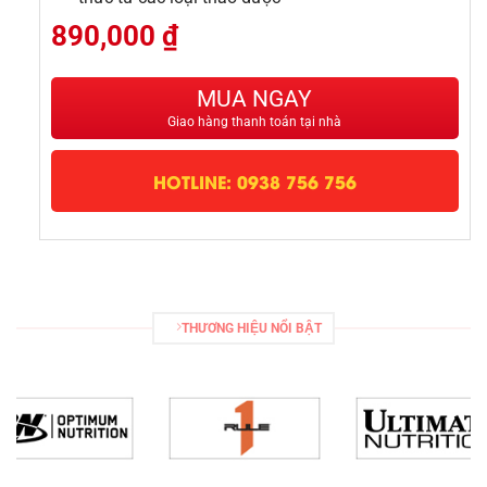
890,000
₫
MUA NGAY
Giao hàng thanh toán tại nhà
HOTLINE: 0938 756 756
THƯƠNG HIỆU NỔI BẬT