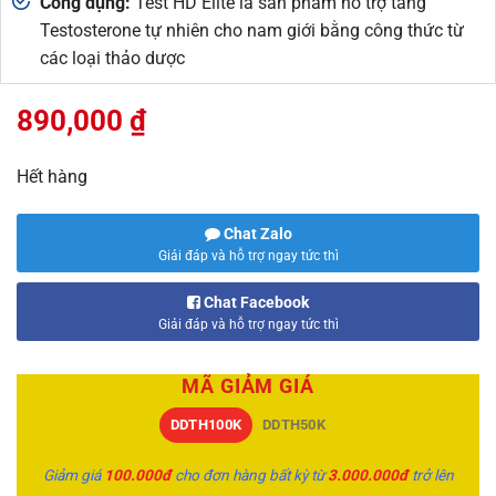
Công dụng:
Test HD Elite là sản phẩm hỗ trợ tăng
Testosterone tự nhiên cho nam giới bằng công thức từ
các loại thảo dược
890,000
₫
Hết hàng
Chat Zalo
Giải đáp và hỗ trợ ngay tức thì
Chat Facebook
Giải đáp và hỗ trợ ngay tức thì
MÃ GIẢM GIÁ
DDTH100K
DDTH50K
Giảm giá
100.000đ
cho đơn hàng bất kỳ từ
3.000.000đ
trở lên