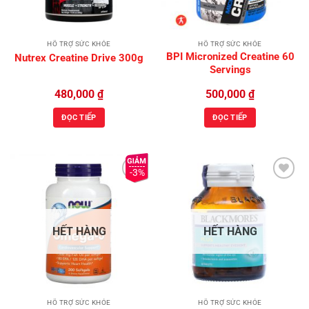
HỖ TRỢ SỨC KHỎE
HỖ TRỢ SỨC KHỎE
BPI Micronized Creatine 60
Nutrex Creatine Drive 300g
Servings
480,000
₫
500,000
₫
ĐỌC TIẾP
ĐỌC TIẾP
-3%
Add to
Add to
Wishlist
Wishlist
HẾT HÀNG
HẾT HÀNG
HỖ TRỢ SỨC KHỎE
HỖ TRỢ SỨC KHỎE