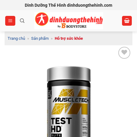
Bỏ
Dinh Dưỡng Thể Hình dinhduongthehinh.com
qua
nội
dung
Trang chủ
»
Sản phẩm
»
Hỗ trợ sức khỏe
Add to
Wishlist