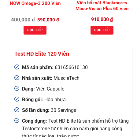
Viên bổ mắt Blackmores
NOW Omega-3 200 Viên
Macu-Vision Plus 60 viên
Giá
Giá
400,000
₫
910,000
₫
390,000
₫
gốc
hiện
là:
tại
ĐỌC TIẾP
ĐỌC TIẾP
400,000 ₫.
là:
390,000 ₫.
Test HD Elite 120 Viên
Mã sản phẩm:
631656610130
Nhà sản xuất:
MuscleTech
Dạng:
Viên Capsule
Đóng gói:
Hộp nhựa
Số lần dùng:
30 Servings
Công dụng:
Test HD Elite là sản phẩm hỗ trợ tăng
Testosterone tự nhiên cho nam giới bằng công
thức từ các loại thảo dược