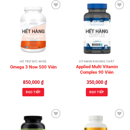
Add to
Add to
Wishlist
Wishlist
HẾT HÀNG
HẾT HÀNG
HỖ TRỢ SỨC KHỎE
VITAMIN KHOÁNG CHẤT
Applied Multi Vitamin
Omega 3 Now 500 Viên
Complex 90 Viên
850,000
₫
350,000
₫
ĐỌC TIẾP
ĐỌC TIẾP