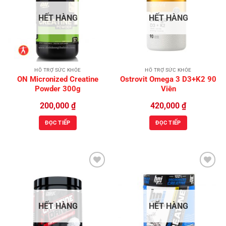
Add to
Add to
Wishlist
Wishlist
HẾT HÀNG
HẾT HÀNG
HỖ TRỢ SỨC KHỎE
HỖ TRỢ SỨC KHỎE
ON Micronized Creatine
Ostrovit Omega 3 D3+K2 90
Powder 300g
Viên
200,000
₫
420,000
₫
ĐỌC TIẾP
ĐỌC TIẾP
Add to
Add to
Wishlist
Wishlist
HẾT HÀNG
HẾT HÀNG