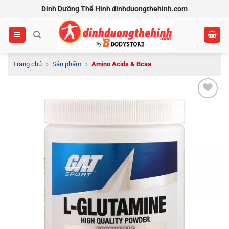
Bỏ
Dinh Dưỡng Thể Hình dinhduongthehinh.com
qua
nội
dung
Trang chủ
»
Sản phẩm
»
Amino Acids & Bcaa
Add to
Wishlist