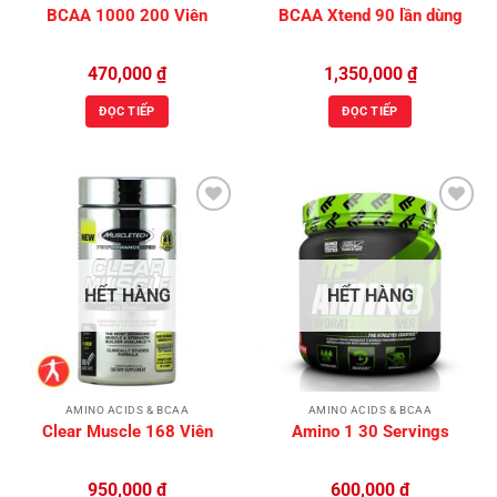
BCAA 1000 200 Viên
BCAA Xtend 90 lần dùng
470,000
₫
1,350,000
₫
ĐỌC TIẾP
ĐỌC TIẾP
Add to
Add to
Wishlist
Wishlist
HẾT HÀNG
HẾT HÀNG
AMINO ACIDS & BCAA
AMINO ACIDS & BCAA
Clear Muscle 168 Viên
Amino 1 30 Servings
950,000
₫
600,000
₫