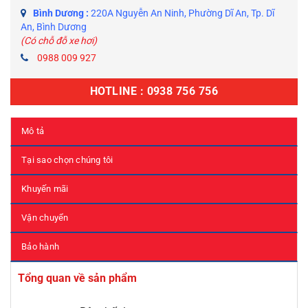
Bình Dương :
220A Nguyễn An Ninh, Phường Dĩ An, Tp. Dĩ
An, Bình Dương
(Có chỗ đỗ xe hơi)
0988 009 927
HOTLINE : 0938 756 756
Mô tả
Tại sao chọn chúng tôi
Khuyến mãi
Vận chuyển
Bảo hành
Tổng quan về sản phẩm