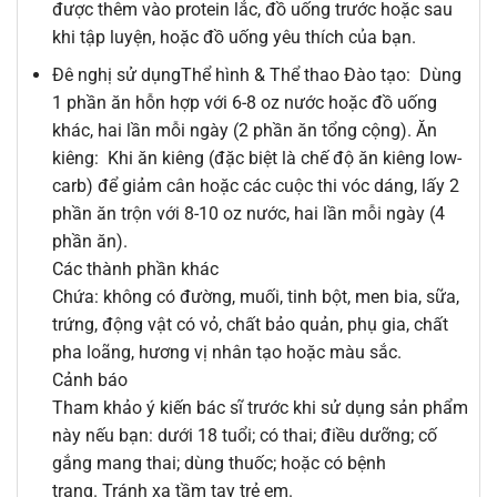
được thêm vào protein lắc, đồ uống trước hoặc sau
khi tập luyện, hoặc đồ uống yêu thích của bạn.
Đê nghị sử dụngThể hình & Thể thao Đào tạo: Dùng
1 phần ăn hỗn hợp với 6-8 oz nước hoặc đồ uống
khác, hai lần mỗi ngày (2 phần ăn tổng cộng). Ăn
kiêng: Khi ăn kiêng (đặc biệt là chế độ ăn kiêng low-
carb) để giảm cân hoặc các cuộc thi vóc dáng, lấy 2
phần ăn trộn với 8-10 oz nước, hai lần mỗi ngày (4
phần ăn).
Các thành phần khác
Chứa: không có đường, muối, tinh bột, men bia, sữa,
trứng, động vật có vỏ, chất bảo quản, phụ gia, chất
pha loãng, hương vị nhân tạo hoặc màu sắc.
Cảnh báo
Tham khảo ý kiến ​​bác sĩ trước khi sử dụng sản phẩm
này nếu bạn: dưới 18 tuổi; có thai; điều dưỡng; cố
gắng mang thai; dùng thuốc; hoặc có bệnh
trạng. Tránh xa tầm tay trẻ em.