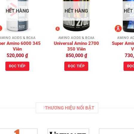
Add to
Add to
HẾT HÀNG
HẾT HÀNG
HẾT
Wishlist
Wishlist
AMINO ACIDS & BCAA
AMINO ACIDS & BCAA
AMINO AC
per Amino 6000 345
Universal Amino 2700
Super Ami
Viên
350 Viên
V
520,000
₫
850,000
₫
730
ĐỌC TIẾP
ĐỌC TIẾP
ĐỌC
THƯƠNG HIỆU NỔI BẬT