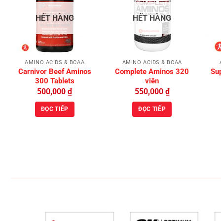
Add to
Add to
HẾT HÀNG
HẾT HÀNG
Wishlist
Wishlist
AMINO ACIDS & BCAA
AMINO ACIDS & BCAA
Carnivor Beef Aminos
Complete Aminos 320
Su
300 Tablets
viên
500,000
₫
550,000
₫
ĐỌC TIẾP
ĐỌC TIẾP