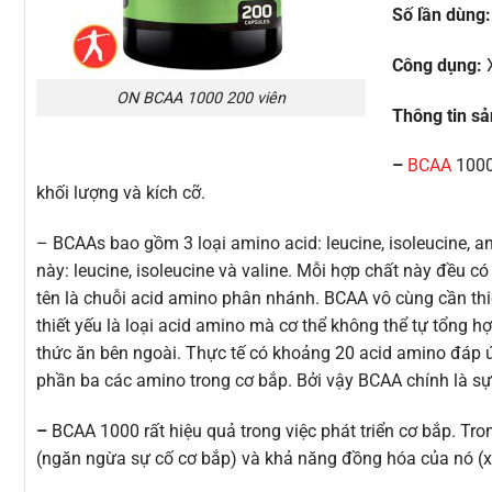
Số lần dùng:
Công dụng:
X
ON BCAA 1000 200 viên
Thông tin s
–
BCAA
1000
khối lượng và kích cỡ.
– BCAAs bao gồm 3 loại amino acid: leucine, isoleucine, a
này: leucine, isoleucine và valine. Mỗi hợp chất này đều c
tên là chuỗi acid amino phân nhánh. BCAA vô cùng cần thi
thiết yếu là loại acid amino mà cơ thể không thể tự tổng 
thức ăn bên ngoài. Thực tế có khoảng 20 acid amino đáp ứ
phần ba các amino trong cơ bắp. Bởi vậy BCAA chính là s
–
BCAA 1000 rất hiệu quả trong việc phát triển cơ bắp. Tr
(ngăn ngừa sự cố cơ bắp) và khả năng đồng hóa của nó (x