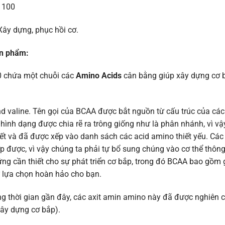
100
ây dựng, phục hồi cơ.
ản phẩm:
 chứa một chuỗi các
Amino Acids
cân bằng giúp xây dựng cơ 
nd valine. Tên gọi của BCAA được bắt nguồn từ cấu trúc của các
ó hình dạng được chia rẽ ra trông giống như là phân nhánh, vì v
ết và đã được xếp vào danh sách các acid amino thiết yếu. Các
hợp được, vì vậy chúng ta phải tự bổ sung chúng vào cơ thể thô
ng cần thiết cho sự phát triển cơ bắp, trong đó BCAA bao gồm
ự lựa chọn hoàn hảo cho bạn.
ong thời gian gần đây, các axit amin amino này đã được nghiên 
ây dựng cơ bắp).