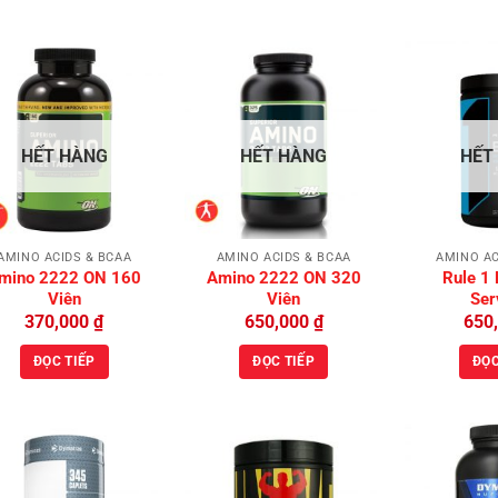
Add to
Add to
HẾT HÀNG
HẾT HÀNG
HẾT
Wishlist
Wishlist
AMINO ACIDS & BCAA
AMINO ACIDS & BCAA
AMINO AC
mino 2222 ON 160
Amino 2222 ON 320
Rule 1
Viên
Viên
Ser
370,000
₫
650,000
₫
650
ĐỌC TIẾP
ĐỌC TIẾP
ĐỌC