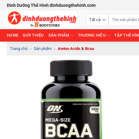
Bỏ
Dinh Dưỡng Thể Hình dinhduongthehinh.com
qua
Tìm
nội
kiếm:
dung
HOME
GIỚI THIỆU
SẢN PHẨM
THƯƠNG HIỆU
TẬP THỂ HÌ
Trang chủ
»
Sản phẩm
»
Amino Acids & Bcaa
Add to
Wishlist