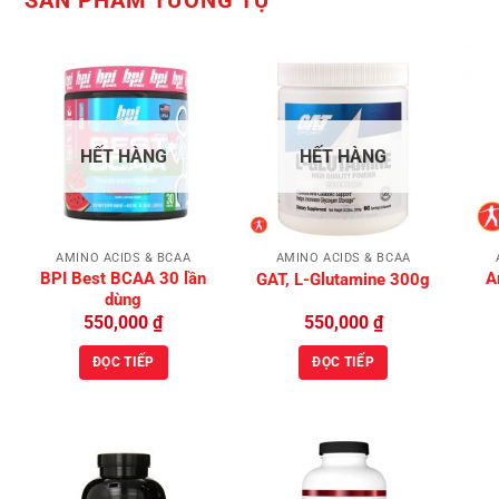
Add to
Add to
HẾT HÀNG
HẾT HÀNG
Wishlist
Wishlist
AMINO ACIDS & BCAA
AMINO ACIDS & BCAA
BPI Best BCAA 30 lần
A
GAT, L-Glutamine 300g
dùng
550,000
₫
550,000
₫
ĐỌC TIẾP
ĐỌC TIẾP