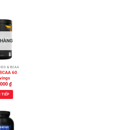
Add to
 HÀNG
Wishlist
IDS & BCAA
 BCAA 60
vings
,000
₫
 TIẾP