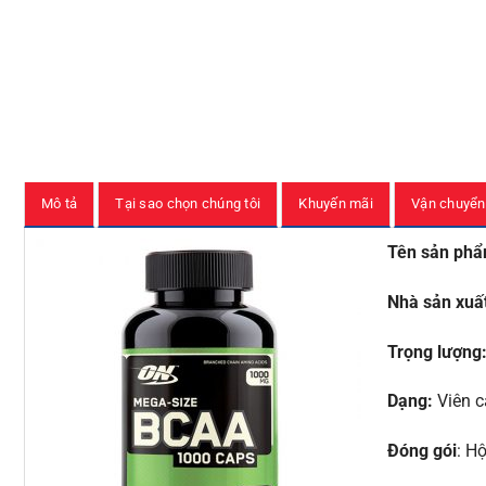
Mô tả
Tại sao chọn chúng tôi
Khuyến mãi
Vận chuyển
Tên sản ph
Nhà sản xuấ
Trọng lượng
Dạng:
Viên c
Đóng gói
: H