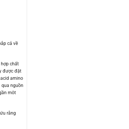
bắp cả về
 hợp chất
ậy được đặt
 acid amino
ng qua nguồn
 gần môt
cứu rằng