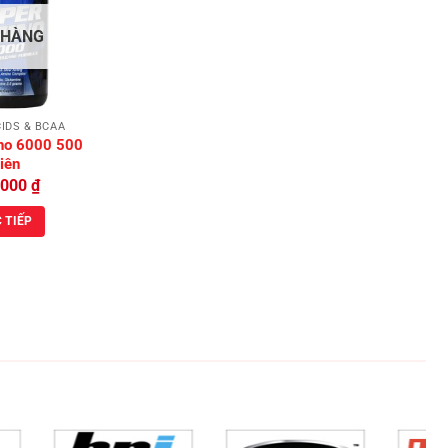
Add to
 HÀNG
Wishlist
IDS & BCAA
no 6000 500
iên
,000
₫
 TIẾP