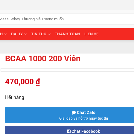
NH
ĐẠI LÝ
TIN TỨC
THANH TOÁN
LIÊN HỆ
BCAA 1000 200 Viên
470,000
₫
Hết hàng
Chat Zalo
Giải đáp và hỗ trợ ngay tức thì
Chat Facebook