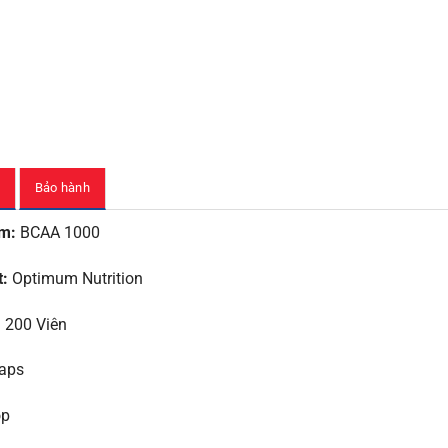
Bảo hành
ẩm:
BCAA 1000
t:
Optimum Nutrition
:
200 Viên
aps
ộp