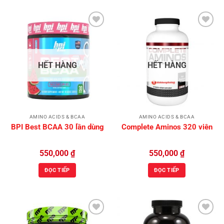
Add to
Add to
Wishlist
Wishlist
HẾT HÀNG
HẾT HÀNG
AMINO ACIDS & BCAA
AMINO ACIDS & BCAA
BPI Best BCAA 30 lần dùng
Complete Aminos 320 viên
550,000
₫
550,000
₫
ĐỌC TIẾP
ĐỌC TIẾP