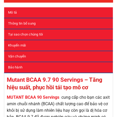
Mô tả
Thông tin bổ sung
Tại sao chọn chúng tôi
Khuyến mãi
Vận chuyển
Bảo hành
Mutant BCAA 9.7 90 Servings
– Tăng
hiệu suất, phục hồi tái tạo mô cơ
MUTANT BCAA 90 Servings
cung cấp cho bạn các axit
amin chuỗi nhánh (BCAA) chất lượng cao để bảo vệ cơ
khỏi bị sử dụng làm nhiên liệu hay còn gọi là dị hóa cơ
bắp. BCAA 9.7 đã được nghiên cứu và chứng minh có