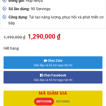
Đóng gói:
Hộp Nhựa
Số lần dùng:
90 Servings
Công dụng:
Tái tạo năng lượng, phục hồi và phát triển cơ
bắp
Giá
Giá
1,290,000
₫
1,490,000
₫
gốc
hiện
là:
tại
Hết hàng
1,490,000 ₫.
là:
1,290,000 ₫.
Chat Zalo
Giải đáp và hỗ trợ ngay tức thì
Chat Facebook
Giải đáp và hỗ trợ ngay tức thì
MÃ GIẢM GIÁ
DDTH100K
DDTH50K