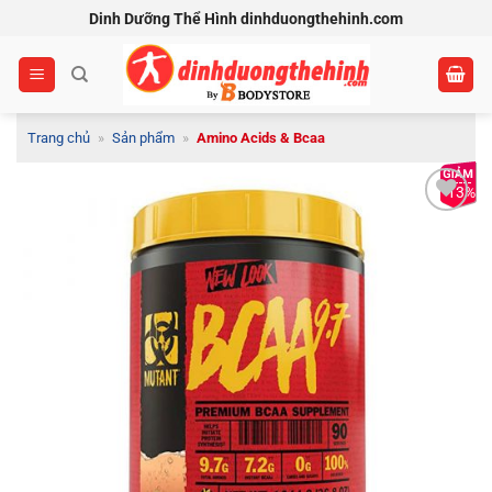
Bỏ
Dinh Dưỡng Thể Hình dinhduongthehinh.com
qua
nội
dung
Trang chủ
»
Sản phẩm
»
Amino Acids & Bcaa
-13%
Add to
Wishlist