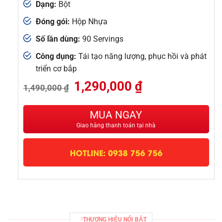
Dạng:
Bột
Đóng gói:
Hộp Nhựa
Số lần dùng:
90 Servings
Công dụng:
Tái tạo năng lượng, phục hồi và phát
triển cơ bắp
Giá
Giá
1,290,000
₫
1,490,000
₫
gốc
hiện
là:
tại
1,490,000 ₫.
là:
MUA NGAY
1,290,000 ₫.
Giao hàng thanh toán tại nhà
HOTLINE: 0938 756 756
THƯƠNG HIỆU NỔI BẬT