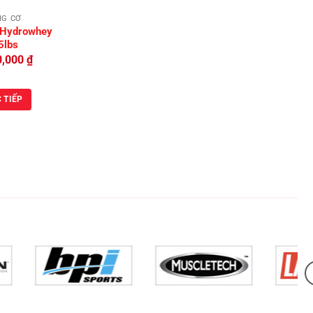
NG CƠ
 Hydrowhey
5lbs
0,000
₫
 TIẾP