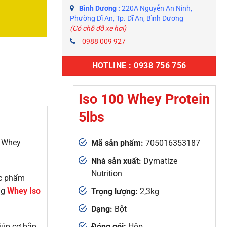
Bình Dương :
220A Nguyễn An Ninh,
Phường Dĩ An, Tp. Dĩ An, Bình Dương
(Có chỗ đỗ xe hơi)
0988 009 927
HOTLINE : 0938 756 756
Iso 100 Whey Protein
5lbs
d Whey
Mã sản phẩm:
705016353187
Nhà sản xuất:
Dymatize
Nutrition
ực phẩm
ng
Whey Iso
Trọng lượng:
2,3kg
Dạng:
Bột
Đóng gói:
Hộp
iúp cơ bắp