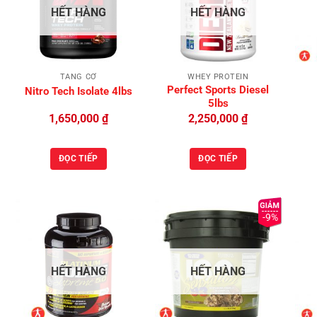
Add to
Add to
HẾT HÀNG
HẾT HÀNG
Wishlist
Wishlist
TĂNG CƠ
WHEY PROTEIN
Perfect Sports Diesel
Nitro Tech Isolate 4lbs
5lbs
1,650,000
₫
2,250,000
₫
ĐỌC TIẾP
ĐỌC TIẾP
-9%
Add to
Add to
HẾT HÀNG
HẾT HÀNG
Wishlist
Wishlist