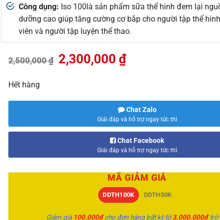
Công dụng:
Iso 100là sản phẩm sữa thể hình đem lại ngu
dưỡng cao giúp tăng cường cơ bắp cho người tập thể hìn
viên và người tập luyện thể thao.
Giá
Giá
2,300,000
₫
2,500,000
₫
gốc
hiện
là:
tại
Hết hàng
2,500,000 ₫.
là:
2,300,000 ₫.
Chat Zalo
Giải đáp và hỗ trợ ngay tức thì
Chat Facebook
Giải đáp và hỗ trợ ngay tức thì
MÃ GIẢM GIÁ
DDTH100K
DDTH50K
Giảm giá
100.000đ
cho đơn hàng bất kỳ từ
3.000.000đ
trở