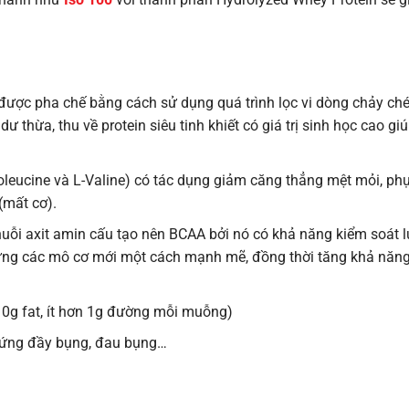
 được pha chế bằng cách sử dụng quá trình lọc vi dòng chảy ch
ư thừa, thu về protein siêu tinh khiết có giá trị sinh học cao giú
soleucine và L-Valine) có tác dụng giảm căng thẳng mệt mỏi, ph
(mất cơ).
huỗi axit amin cấu tạo nên BCAA bởi nó có khả năng kiểm soát 
ựng các mô cơ mới một cách mạnh mẽ, đồng thời tăng khả năng
, 0g fat, ít hơn 1g đường mỗi muỗng)
 ứng đầy bụng, đau bụng…