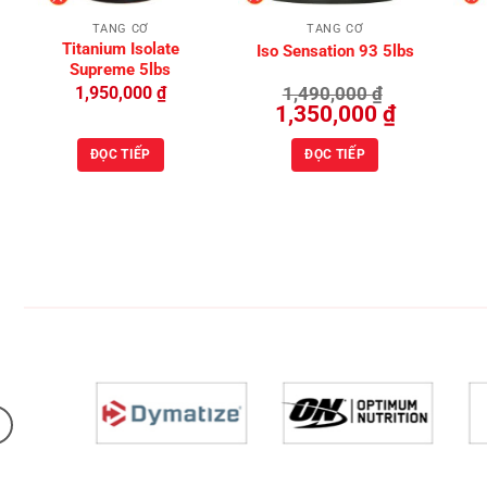
TĂNG CƠ
TĂNG CƠ
Titanium Isolate
Iso Sensation 93 5lbs
Supreme 5lbs
1,950,000
₫
1,490,000
₫
Giá
Giá
1,350,000
₫
gốc
hiện
là:
tại
1,490,000 ₫.
là:
ĐỌC TIẾP
ĐỌC TIẾP
1,350,000 ₫.