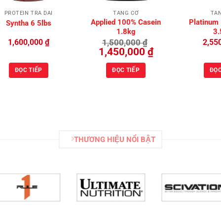
PROTEIN TRẢ DÀI
TĂNG CƠ
TĂ
Applied 100% Casein
Platinum
Syntha 6 5lbs
1.8kg
3.
1,600,000
₫
1,500,000
₫
2,55
Giá
Giá
1,450,000
₫
gốc
hiện
là:
tại
1,500,000 ₫.
là:
ĐỌC TIẾP
ĐỌC TIẾP
ĐỌC
1,450,000 ₫.
THƯƠNG HIỆU NỔI BẬT