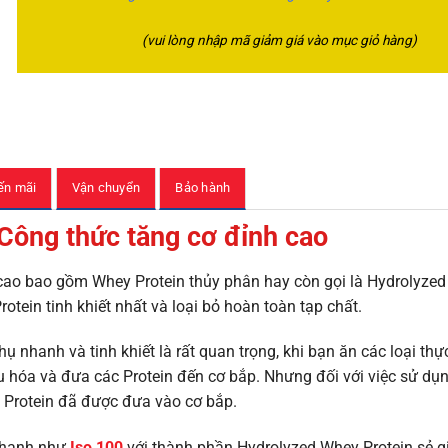
(vui lòng nhập mã giảm giá vào mục giỏ hàng)
ến mãi
Vận chuyển
Bảo hành
Công thức tăng cơ đỉnh cao
cao bao gồm Whey Protein thủy phân hay còn gọi là Hydrolyze
otein tinh khiết nhất và loại bỏ hoàn toàn tạp chất.
hụ nhanh và tinh khiết là rất quan trọng, khi bạn ăn các loại th
iêu hóa và đưa các Protein đến cơ bắp. Nhưng đối với việc sử dụ
y Protein đã được đưa vào cơ bắp.
 nhanh như
Iso 100
với thành phần Hydrolyzed Whey Protein sẻ g