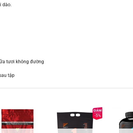
i dào.
sữa tươi không đường
sau tập
-5%