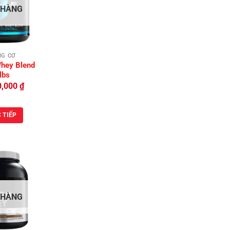
Add to
 HÀNG
Wishlist
NG CƠ
Whey Blend
lbs
0,000
₫
 TIẾP
Add to
 HÀNG
Wishlist