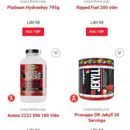
CHƯA PHÂN LOẠI
CHƯA PHÂN LOẠI
Platinum Hydrowhey 795g
Ripped Fuel 200 viên
Liên hệ
Liên hệ
ĐỌC TIẾP
ĐỌC TIẾP
Add to
Add to
Wishlist
Wishlist
CHƯA PHÂN LOẠI
CHƯA PHÂN LOẠI
Prosupps DR Jekyll 30
Amino 2222 DNI 180 Viên
Servings