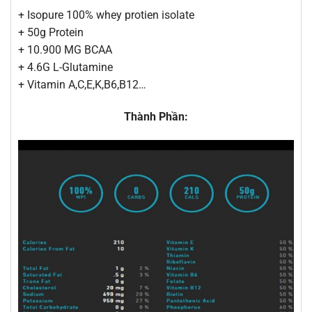
+ Isopure 100% whey protien isolate
+ 50g Protein
+ 10.900 MG BCAA
+ 4.6G L-Glutamine
+ Vitamin A,C,E,K,B6,B12…
Thành Phần: