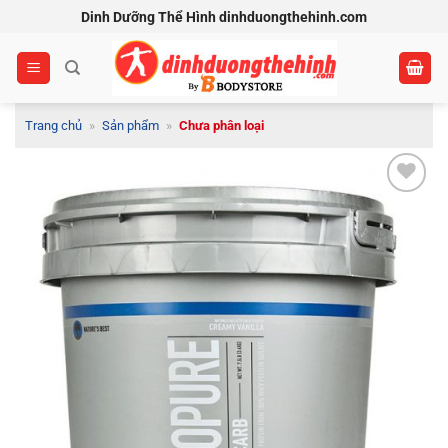
Bỏ
Dinh Dưỡng Thể Hình dinhduongthehinh.com
qua
nội
dung
Trang chủ
»
Sản phẩm
»
Chưa phân loại
Add to
Wishlist