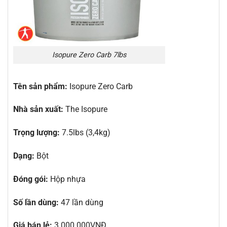
Isopure Zero Carb 7lbs
Tên sản phẩm:
Isopure Zero Carb
Nhà sản xuất:
The Isopure
Trọng lượng:
7.5lbs (3,4kg)
Dạng:
Bột
Đóng gói:
Hộp nhựa
Số lần dùng:
47 lần dùng
Giá bán lẻ:
3.000.000VNĐ