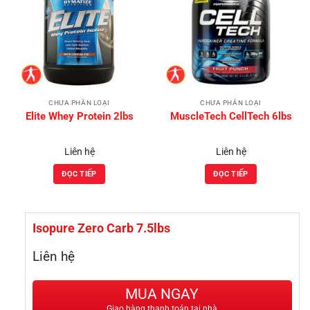
Add to
Add to
Wishlist
Wishlist
CHƯA PHÂN LOẠI
CHƯA PHÂN LOẠI
Elite Whey Protein 2lbs
MuscleTech CellTech 6lbs
Liên hệ
Liên hệ
ĐỌC TIẾP
ĐỌC TIẾP
Isopure Zero Carb 7.5lbs
Liên hệ
MUA NGAY
Giao hàng thanh toán tại nhà