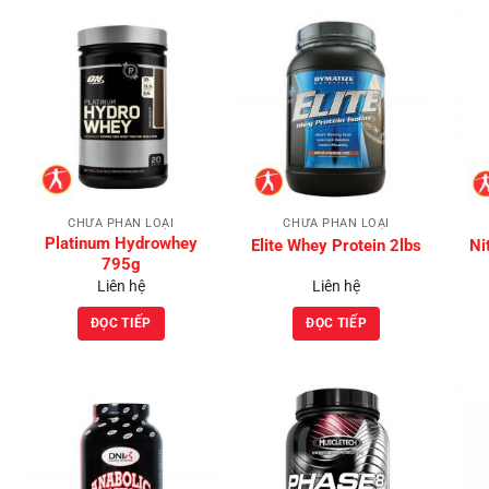
Add to
Add to
Wishlist
Wishlist
CHƯA PHÂN LOẠI
CHƯA PHÂN LOẠI
Platinum Hydrowhey
Elite Whey Protein 2lbs
Ni
795g
Liên hệ
Liên hệ
ĐỌC TIẾP
ĐỌC TIẾP
Add to
Add to