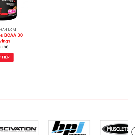
Wishlist
HÂN LOẠI
ies BCAA 30
vings
ên hệ
 TIẾP