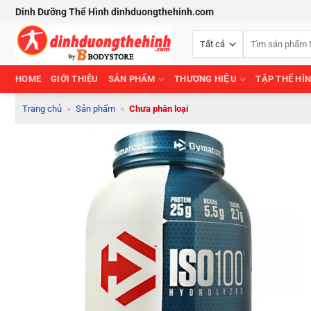
Bỏ
Dinh Dưỡng Thể Hình dinhduongthehinh.com
qua
Tìm
nội
kiếm:
dung
HOME
GIỚI THIỆU
SẢN PHẨM
THƯƠNG HIỆU
TẬP THỂ HÌ
Trang chủ
»
Sản phẩm
»
Chưa phân loại
Add to
Wishlist