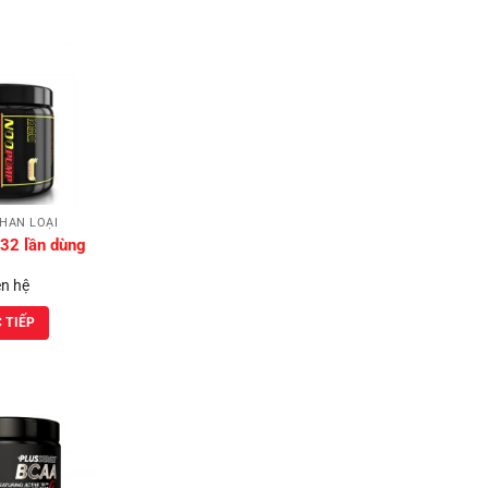
Add to
Wishlist
HÂN LOẠI
32 lần dùng
ên hệ
 TIẾP
Add to