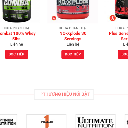
Wishlist
Wishlist
CHƯA PHÂN LOẠI
CHƯA PHÂN LOẠI
CHƯA P
ombat 100% Whey
NO-Xplode 30
Plus Ser
5lbs
Servings
Ser
Liên hệ
Liên hệ
Li
ĐỌC TIẾP
ĐỌC TIẾP
ĐỌC
THƯƠNG HIỆU NỔI BẬT