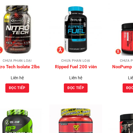
Add to
Add to
Wishlist
Wishlist
CHƯA PHÂN LOẠI
CHƯA PHÂN LOẠI
CHƯA P
tro Tech Isolate 2lbs
Ripped Fuel 200 viên
NooPump 
Liên hệ
Liên hệ
Li
ĐỌC TIẾP
ĐỌC TIẾP
ĐỌC
Add to
Add to