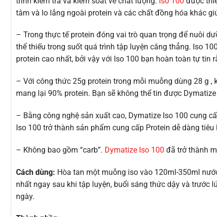
trình kiểm tra và kiểm soát về chất lượng.
Iso 100
được thiế
tâm và lo lắng ngoài protein và các chất đồng hóa khác gi
– Trong thực tế protein đóng vai trò quan trọng để nuôi d
thể thiếu trong suốt quá trình tập luyện căng thẳng. Iso
protein cao nhất, bởi vậy với Iso 100 bạn hoàn toàn tự ti
– Với công thức 25g protein trong mỗi muỗng dùng 28 g , 
mang lại 90% protein. Bạn sẽ không thể tin được Dymatiz
– Bằng công nghệ sản xuất cao, Dymatize Iso 100 cung cấ
Iso 100 trở thành sản phẩm cung cấp Protein dễ dàng tiêu 
– Không bao gồm “carb”.
Dymatize Iso 100
đã trở thành m
Cách dùng:
Hòa tan một muỗng iso vào 120ml-350ml nước, 
nhất ngay sau khi tập luyện, buổi sáng thức dậy và trước l
ngày.