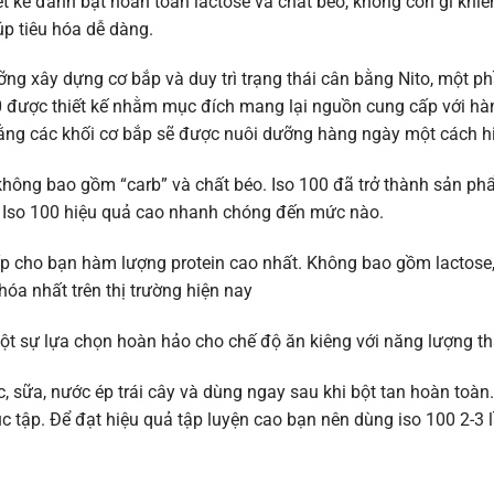
t kế đánh bật hoàn toàn lactose và chất béo, không còn gì khi
úp tiêu hóa dễ dàng.
ưỡng xây dựng cơ bắp và duy trì trạng thái cân bằng Nito, một 
 100 được thiết kế nhằm mục đích mang lại nguồn cung cấp với h
n rằng các khối cơ bắp sẽ được nuôi dưỡng hàng ngày một cách h
không bao gồm “carb” và chất béo. Iso 100 đã trở thành sản p
e Iso 100 hiệu quả cao nhanh chóng đến mức nào.
p cho bạn hàm lượng protein cao nhất. Không bao gồm lactose
hóa nhất trên thị trường hiện nay
ột sự lựa chọn hoàn hảo cho chế độ ăn kiêng với năng lượng t
sữa, nước ép trái cây và dùng ngay sau khi bột tan hoàn toàn.
úc tập. Để đạt hiệu quả tập luyện cao bạn nên dùng iso 100 2-3 