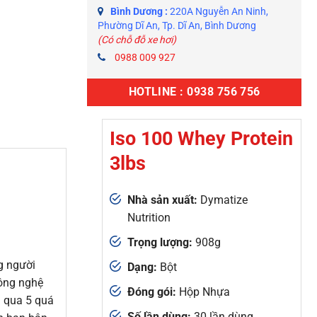
Bình Dương :
220A Nguyễn An Ninh,
Phường Dĩ An, Tp. Dĩ An, Bình Dương
(Có chỗ đỗ xe hơi)
0988 009 927
HOTLINE : 0938 756 756
Iso 100 Whey Protein
3lbs
Nhà sản xuất:
Dymatize
Nutrition
Trọng lượng:
908g
g người
Dạng:
Bột
công nghệ
Đóng gói:
Hộp Nhựa
i qua 5 quá
Số lần dùng:
30 lần dùng