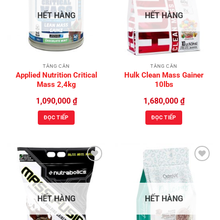
Add to
Add to
Wishlist
Wishlist
HẾT HÀNG
HẾT HÀNG
TĂNG CÂN
TĂNG CÂN
Applied Nutrition Critical
Hulk Clean Mass Gainer
Mass 2,4kg
10lbs
1,090,000
₫
1,680,000
₫
ĐỌC TIẾP
ĐỌC TIẾP
Add to
Add to
Wishlist
Wishlist
HẾT HÀNG
HẾT HÀNG