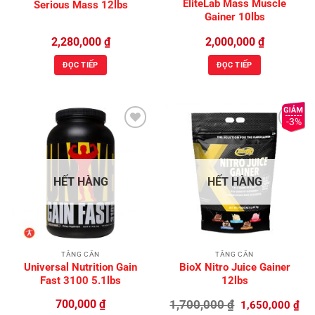
EliteLab Mass Muscle
Serious Mass 12lbs
Gainer 10lbs
2,280,000
₫
2,000,000
₫
ĐỌC TIẾP
ĐỌC TIẾP
-3%
Add to
Add to
Wishlist
Wishlist
HẾT HÀNG
HẾT HÀNG
TĂNG CÂN
TĂNG CÂN
Universal Nutrition Gain
BioX Nitro Juice Gainer
Fast 3100 5.1lbs
12lbs
Giá
Giá
700,000
₫
1,700,000
₫
1,650,000
₫
gốc
hiệ