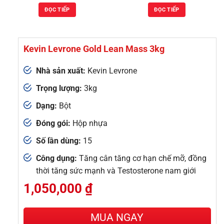
là:
tại
ĐỌC TIẾP
ĐỌC TIẾP
1,700,000 ₫.
là:
1,6
Kevin Levrone Gold Lean Mass 3kg
Nhà sản xuất:
Kevin Levrone
Trọng lượng:
3kg
Dạng:
Bột
Đóng gói:
Hộp nhựa
Số lần dùng:
15
Công dụng:
Tăng cân tăng cơ hạn chế mỡ, đồng
thời tăng sức mạnh và Testosterone nam giới
1,050,000
₫
MUA NGAY