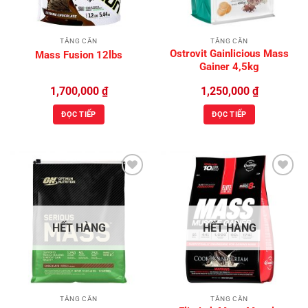
TĂNG CÂN
TĂNG CÂN
Ostrovit Gainlicious Mass
Mass Fusion 12lbs
Gainer 4,5kg
1,700,000
₫
1,250,000
₫
ĐỌC TIẾP
ĐỌC TIẾP
Add to
Add to
Wishlist
Wishlist
HẾT HÀNG
HẾT HÀNG
TĂNG CÂN
TĂNG CÂN