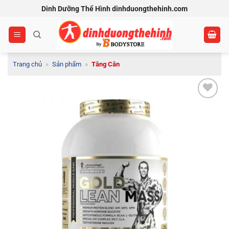
Bỏ
Dinh Dưỡng Thể Hình dinhduongthehinh.com
qua
nội
dung
Trang chủ
»
Sản phẩm
»
Tăng Cân
Add to
Wishlist