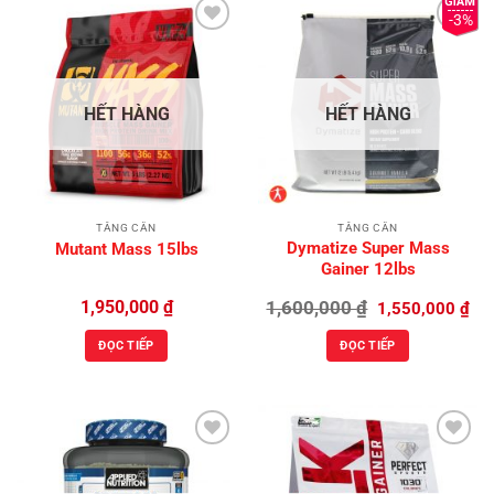
-3%
Add to
Add to
Wishlist
Wishlist
HẾT HÀNG
HẾT HÀNG
TĂNG CÂN
TĂNG CÂN
Dymatize Super Mass
Mutant Mass 15lbs
Gainer 12lbs
Giá
Giá
1,950,000
₫
1,600,000
₫
1,550,000
₫
gốc
hiệ
là:
tại
ĐỌC TIẾP
ĐỌC TIẾP
1,600,000 ₫.
là:
1,5