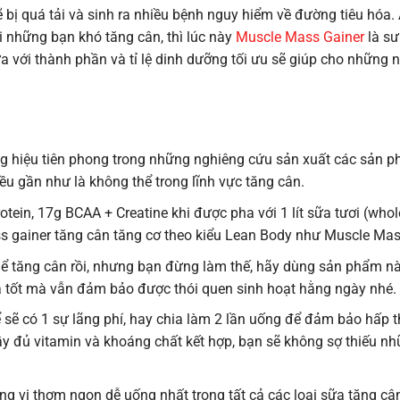
ẽ bị quá tải và sinh ra nhiều bệnh nguy hiểm về đường tiêu hóa.
i những bạn khó tăng cân, thì lúc này
Muscle Mass Gainer
là sư
a với thành phần và tỉ lệ dinh dưỡng tối ưu sẽ giúp cho những 
ơng hiệu tiên phong trong những nghiêng cứu sản xuất các sản 
u gần như là không thể trong lĩnh vực tăng cân.
tein, 17g BCAA + Creatine khi được pha với 1 lít sữa tươi (whole
s gainer tăng cân tăng cơ theo kiểu Lean Body như Muscle Mas
thể tăng cân rồi, nhưng bạn đừng làm thế, hãy dùng sản phẩm nà
ả tốt mà vẫn đảm bảo được thói quen sinh hoạt hằng ngày nhé.
 sẽ có 1 sự lãng phí, hay chia làm 2 lần uống để đảm bảo hấp th
 đủ vitamin và khoáng chất kết hợp, bạn sẽ không sợ thiếu nh
 vị thơm ngon dễ uống nhất trong tất cả các loại sữa tăng câ