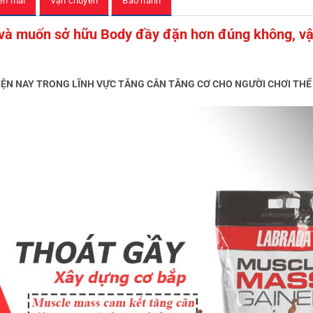
ến mãi
Vận chuyển
Bảo hành
 và muốn sở hữu Body đầy đặn hơn đúng không, vậ
ỆN NAY TRONG LĨNH VỰC TĂNG CÂN TĂNG CƠ CHO NGƯỜI CHƠI THỂ 