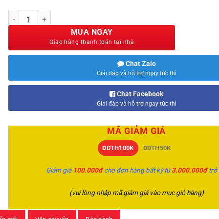
Labrada Muscle Mass Gainer 12lbs số lượng
MUA NGAY
Chat Zalo
Giải đáp và hỗ trợ ngay tức thì
Chat Facebook
Giải đáp và hỗ trợ ngay tức thì
MÃ GIẢM GIÁ
DDTH100K
DDTH50K
Giảm giá
100.000đ
cho đơn hàng bất kỳ từ
3.000.000đ
trở
(vui lòng nhập mã giảm giá vào mục giỏ hàng)