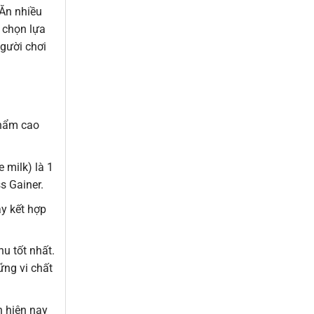
 Ăn nhiều
 chọn lựa
người chơi
phẩm cao
 milk) là 1
s Gainer.
y kết hợp
u tốt nhất.
ững vi chất
n hiện nay