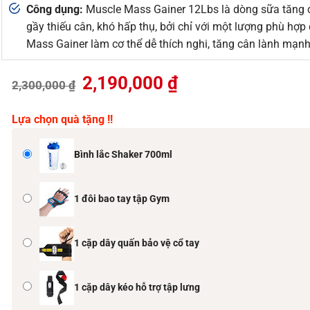
Công dụng:
Muscle Mass Gainer 12Lbs là dòng sữa tăng 
gầy thiếu cân, khó hấp thụ, bởi chỉ với một lượng phù hợp
Mass Gainer làm cơ thể dễ thích nghi, tăng cân lành mạnh
Giá
Giá
2,190,000
₫
2,300,000
₫
gốc
hiện
là:
tại
Lựa chọn quà tặng !!
2,300,000 ₫.
là:
2,190,000 ₫.
Bình lắc Shaker 700ml
1 đôi bao tay tập Gym
1 cặp dây quấn bảo vệ cổ tay
1 cặp dây kéo hỗ trợ tập lưng