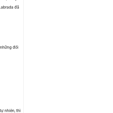
 Labrada đã
 những đối
ự nhiên, thì