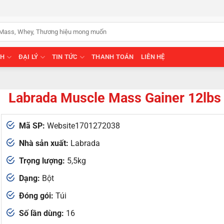
NH
ĐẠI LÝ
TIN TỨC
THANH TOÁN
LIÊN HỆ
Labrada Muscle Mass Gainer 12lbs
Mã SP:
Website1701272038
Nhà sản xuất:
Labrada
Trọng lượng:
5,5kg
Dạng:
Bột
Đóng gói:
Túi
Số lần dùng:
16