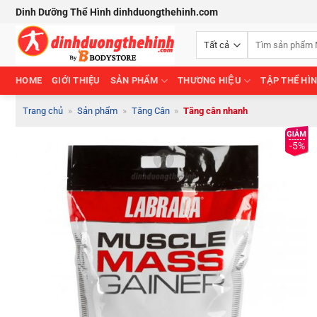
Bỏ
Dinh Dưỡng Thể Hình dinhduongthehinh.com
qua
Tìm
nội
kiếm:
dung
HOME
GIỚI THIỆU
SẢN PHẨM
THƯƠNG HIỆU
TẬP THỂ HÌ
Trang chủ
»
Sản phẩm
»
Tăng Cân
»
Tăng cân nhanh
-5%
Add to
Wishlist