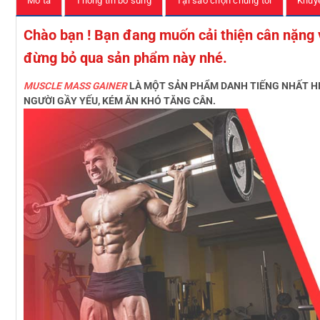
Mô tả
Thông tin bổ sung
Tại sao chọn chúng tôi
Khuy
Chào bạn ! Bạn đang muốn cải thiện cân nặng
đừng bỏ qua sản phẩm này nhé.
MUSCLE MASS GAINER
LÀ MỘT SẢN PHẨM DANH TIẾNG NHẤT HI
NGƯỜI GẦY YẾU, KÉM ĂN KHÓ TĂNG CÂN.