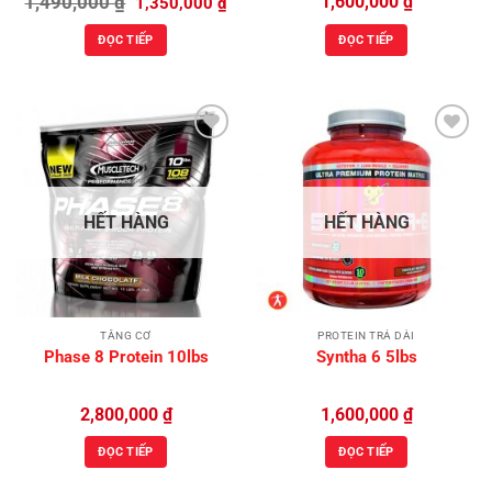
1,490,000
₫
1,600,000
₫
1,350,000
₫
gốc
hiện
là:
tại
ĐỌC TIẾP
ĐỌC TIẾP
1,490,000 ₫.
là:
1,350,000 ₫.
Add to
Add to
Wishlist
Wishlist
HẾT HÀNG
HẾT HÀNG
TĂNG CƠ
PROTEIN TRẢ DÀI
Phase 8 Protein 10lbs
Syntha 6 5lbs
2,800,000
₫
1,600,000
₫
ĐỌC TIẾP
ĐỌC TIẾP