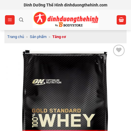
Bỏ
Dinh Dưỡng Thể Hình dinhduongthehinh.com
qua
nội
dung
Trang chủ
»
Sản phẩm
»
Tăng cơ
Add to
Wishlist