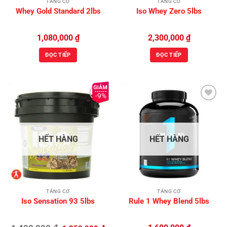
TĂNG CƠ
TĂNG CƠ
Whey Gold Standard 2lbs
Iso Whey Zero 5lbs
1,080,000
₫
2,300,000
₫
ĐỌC TIẾP
ĐỌC TIẾP
-9%
Add to
Add to
Wishlist
Wishlist
HẾT HÀNG
HẾT HÀNG
TĂNG CƠ
TĂNG CƠ
Iso Sensation 93 5lbs
Rule 1 Whey Blend 5lbs
Giá
Giá