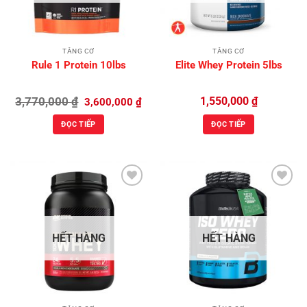
TĂNG CƠ
TĂNG CƠ
Rule 1 Protein 10lbs
Elite Whey Protein 5lbs
Giá
Giá
3,770,000
₫
1,550,000
₫
3,600,000
₫
gốc
hiện
là:
tại
ĐỌC TIẾP
ĐỌC TIẾP
3,770,000 ₫.
là:
3,600,000 ₫.
Add to
Add to
Wishlist
Wishlist
HẾT HÀNG
HẾT HÀNG