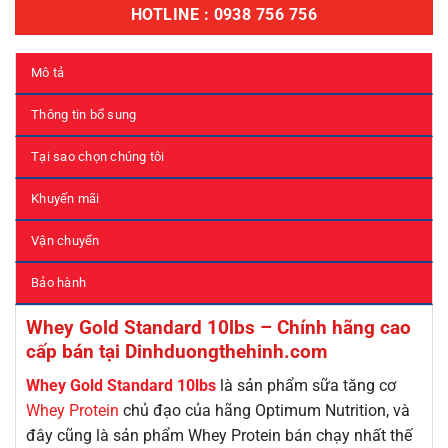
HOTLINE : 0938 756 756
Mô tả
Thông tin bổ sung
Tại sao chọn chúng tôi
Khuyến mãi
Vận chuyển
Bảo hành
Whey Gold Standard 10lbs – Chính hãng cao
cấp bán tại Dinhduongthehinh.com
Whey Gold Standard 10lbs
là sản phẩm sữa tăng cơ
Whey Protein
chủ đạo của hãng Optimum Nutrition, và
đây cũng là sản phẩm Whey Protein bán chạy nhất thế