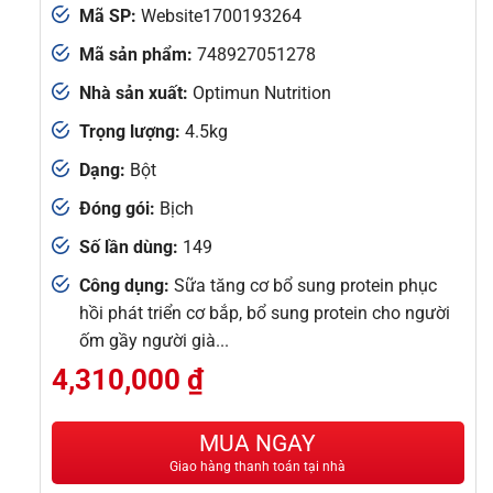
Mã SP:
Website1700193264
Mã sản phẩm:
748927051278
Nhà sản xuất:
Optimun Nutrition
Trọng lượng:
4.5kg
Dạng:
Bột
Đóng gói:
Bịch
Số lần dùng:
149
Công dụng:
Sữa tăng cơ bổ sung protein phục
hồi phát triển cơ bắp, bổ sung protein cho người
ốm gầy người già...
4,310,000
₫
MUA NGAY
Giao hàng thanh toán tại nhà