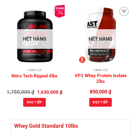
-7%
Add to
Add to
Wishlist
Wishlist
HẾT HÀNG
HẾT HÀNG
TĂNG CƠ
TĂNG CƠ
VP2 Whey Protein Isolate
Nitro Tech Ripped 4lbs
2lbs
Giá
Giá
1,750,000
₫
850,000
₫
1,630,000
₫
gốc
hiện
là:
tại
ĐỌC TIẾP
ĐỌC TIẾP
1,750,000 ₫.
là:
1,630,000 ₫.
Whey Gold Standard 10lbs