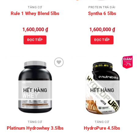
TĂNG CƠ
PROTEIN TRẢ DÀI
Rule 1 Whey Blend 5lbs
Syntha 6 5lbs
1,600,000
₫
1,600,000
₫
ĐỌC TIẾP
ĐỌC TIẾP
-7%
Add to
Add to
Wishlist
Wishlist
HẾT HÀNG
HẾT HÀNG
TĂNG CƠ
TĂNG CƠ
Platinum Hydrowhey 3.5lbs
HydroPure 4.5lbs