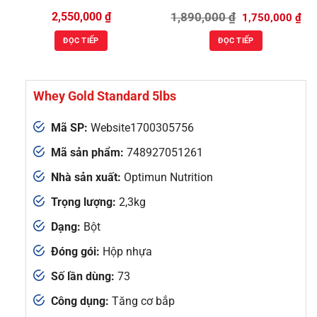
Giá
Giá
2,550,000
₫
1,890,000
₫
1,750,000
₫
gốc
hiệ
là:
tại
ĐỌC TIẾP
ĐỌC TIẾP
1,890,000 ₫.
là:
1,7
Whey Gold Standard 5lbs
Mã SP:
Website1700305756
Mã sản phẩm:
748927051261
Nhà sản xuất:
Optimun Nutrition
Trọng lượng:
2,3kg
Dạng:
Bột
Đóng gói:
Hộp nhựa
Số lần dùng:
73
Công dụng:
Tăng cơ bắp