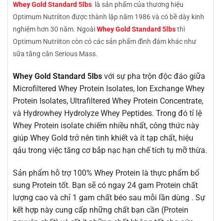
Whey Gold Standard 5lbs
là sản phẩm của thương hiệu
Optimum Nutriiton được thành lập năm 1986 và có bề dày kinh
nghiệm hơn 30 năm. Ngoài
Whey Gold Standard 5lbs
thì
Optimum Nutriiton còn có các sản phẩm đình đám khác như
sữa tăng cân Serious Mass.
Whey Gold Standard 5lbs
với sự pha trộn độc đáo giữa
Microfiltered Whey Protein Isolates, Ion Exchange Whey
Protein Isolates, Ultrafiltered Whey Protein Concentrate,
và Hydrowhey Hydrolyze Whey Peptides. Trong đó tỉ lệ
Whey Protein isolate chiếm nhiều nhất, công thức này
giúp Whey Gold trở nên tinh khiết và ít tạp chất, hiệu
qảu trong việc tăng cơ bắp nạc hạn chế tích tụ mỡ thừa.
Sản phẩm hỗ trợ 100% Whey Protein là thực phẩm bổ
sung Protein tốt. Bạn sẽ có ngay 24 gam Protein chất
lượng cao và chỉ 1 gam chất béo sau mỗi lần dùng . Sự
kết hợp này cung cấp những chất bạn cần (Protein