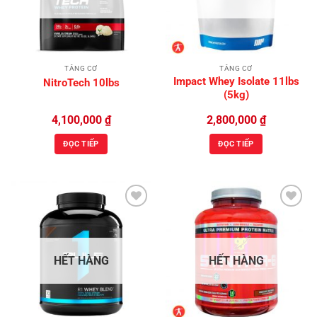
TĂNG CƠ
TĂNG CƠ
Impact Whey Isolate 11lbs
NitroTech 10lbs
(5kg)
4,100,000
₫
2,800,000
₫
ĐỌC TIẾP
ĐỌC TIẾP
Add to
Add to
Wishlist
Wishlist
HẾT HÀNG
HẾT HÀNG