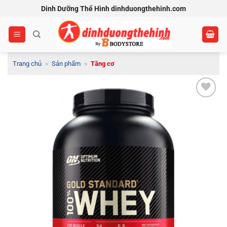
Bỏ
Dinh Dưỡng Thể Hình dinhduongthehinh.com
qua
nội
dung
Trang chủ
»
Sản phẩm
»
Tăng cơ
Add to
Wishlist