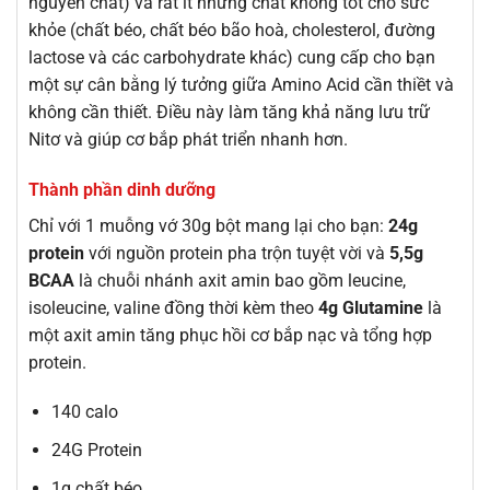
nguyên chất) và rất ít những chất không tốt cho sức
khỏe (chất béo, chất béo bão hoà, cholesterol, đường
lactose và các carbohydrate khác) cung cấp cho bạn
một sự cân bằng lý tưởng giữa Amino Acid cần thiềt và
không cần thiết. Điều này làm tăng khả năng lưu trữ
Nitơ và giúp cơ bắp phát triển nhanh hơn.
Thành phần dinh dưỡng
Chỉ với 1 muỗng vớ 30g bột mang lại cho bạn:
24g
protein
với nguồn protein pha trộn tuyệt vời và
5,5g
BCAA
là chuỗi nhánh axit amin bao gồm leucine,
isoleucine, valine đồng thời kèm theo
4g Glutamine
là
một axit amin tăng phục hồi cơ bắp nạc và tổng hợp
protein.
140 calo
24G Protein
1g chất béo