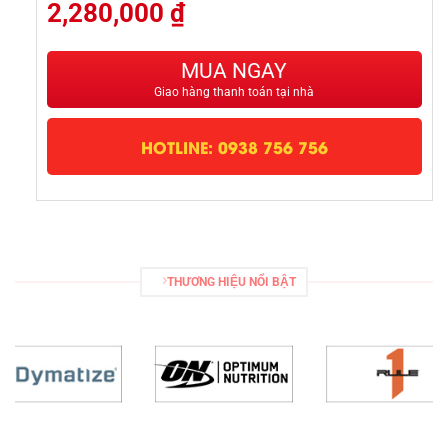
2,280,000
₫
MUA NGAY
Giao hàng thanh toán tại nhà
HOTLINE: 0938 756 756
THƯƠNG HIỆU NỔI BẬT