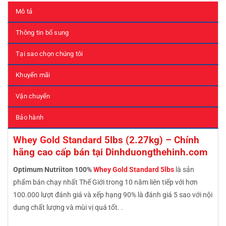
Mô tả
Thông tin bổ sung
Tại sao chọn chúng tôi
Khuyến mãi
Vận chuyển
Bảo hành
Whey Gold Standard
5lbs (2.27kg) – Chính
hãng cao cấp bán tại Dinhduongthehinh.com
Optimum Nutriiton 100%
Whey Gold Standard 5lbs
là sản
phẩm bán chạy nhất Thế Giới trong 10 năm liên tiếp với hơn
100.000 lượt đánh giá và xếp hạng 90% là đánh giá 5 sao với nội
dung chất lượng và mùi vị quá tốt. .