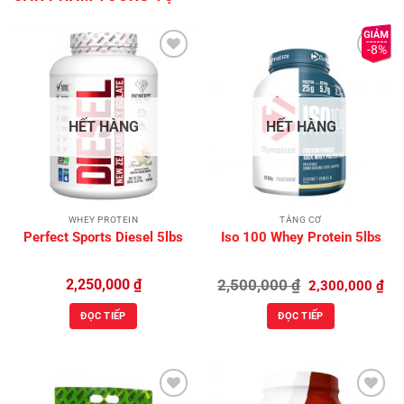
-8%
Add to
Add to
Wishlist
Wishlist
HẾT HÀNG
HẾT HÀNG
WHEY PROTEIN
TĂNG CƠ
Perfect Sports Diesel 5lbs
Iso 100 Whey Protein 5lbs
Giá
Giá
2,250,000
₫
2,500,000
₫
2,300,000
₫
gốc
hiệ
là:
tại
ĐỌC TIẾP
ĐỌC TIẾP
2,500,000 ₫.
là:
2,3