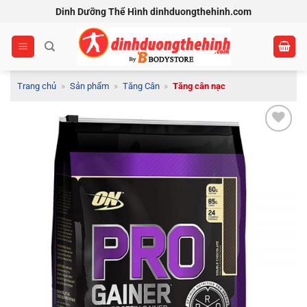
Bỏ
Dinh Dưỡng Thể Hình dinhduongthehinh.com
qua
nội
dung
Trang chủ
»
Sản phẩm
»
Tăng Cân
»
Tăng cân nạc
Add to
Wishlist