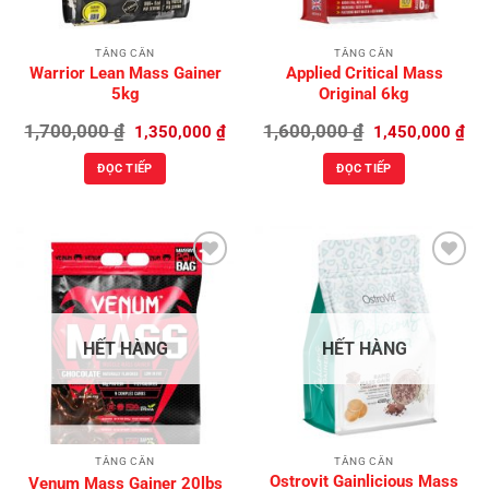
TĂNG CÂN
TĂNG CÂN
Warrior Lean Mass Gainer
Applied Critical Mass
5kg
Original 6kg
Giá
Giá
Giá
Giá
1,700,000
₫
1,600,000
₫
1,350,000
₫
1,450,000
₫
gốc
hiện
gốc
hiệ
là:
tại
là:
tại
ĐỌC TIẾP
ĐỌC TIẾP
1,700,000 ₫.
là:
1,600,000 ₫.
là:
1,350,000 ₫.
1,4
Add to
Add to
Wishlist
Wishlist
HẾT HÀNG
HẾT HÀNG
TĂNG CÂN
TĂNG CÂN
Ostrovit Gainlicious Mass
Venum Mass Gainer 20lbs