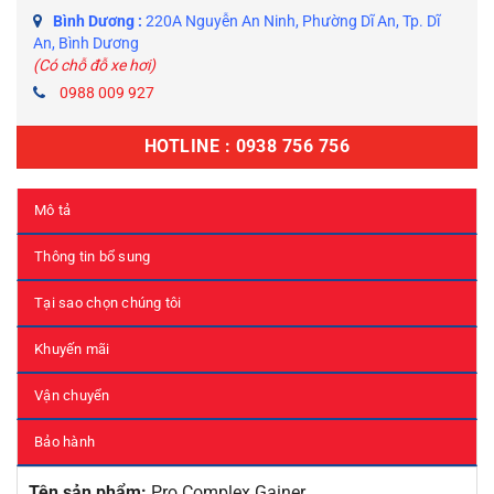
Bình Dương :
220A Nguyễn An Ninh, Phường Dĩ An, Tp. Dĩ
An, Bình Dương
(Có chỗ đỗ xe hơi)
0988 009 927
HOTLINE : 0938 756 756
Mô tả
Thông tin bổ sung
Tại sao chọn chúng tôi
Khuyến mãi
Vận chuyển
Bảo hành
Tên sản phẩm:
Pro Complex Gainer