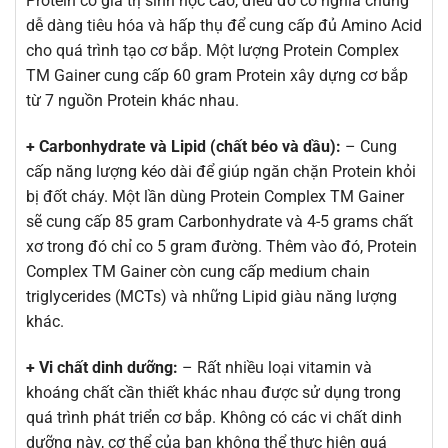
Protein có giá trị sinh học cao, điều đó có nghĩa chúng
dễ dàng tiêu hóa và hấp thụ để cung cấp đủ Amino Acid
cho quá trình tạo cơ bắp. Một lượng Protein Complex
TM Gainer cung cấp 60 gram Protein xây dựng cơ bắp
từ 7 nguồn Protein khác nhau.
+ Carbonhydrate và Lipid (chất béo và dầu):
– Cung
cấp năng lượng kéo dài để giúp ngăn chặn Protein khỏi
bị đốt cháy. Một lần dùng Protein Complex TM Gainer
sẽ cung cấp 85 gram Carbonhydrate và 4-5 grams chất
xơ trong đó chỉ co 5 gram đường. Thêm vào đó, Protein
Complex TM Gainer còn cung cấp medium chain
triglycerides (MCTs) và những Lipid giàu năng lượng
khác.
+ Vi chất dinh dưỡng:
– Rất nhiều loại vitamin và
khoáng chất cần thiết khác nhau được sử dụng trong
quá trình phát triển cơ bắp. Không có các vi chất dinh
dưỡng này, cơ thể của bạn không thể thực hiện quá