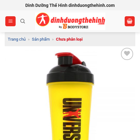
Bỏ
Dinh Dưỡng Thể Hình dinhduongthehinh.com
qua
nội
dung
Trang chủ
»
Sản phẩm
»
Chưa phân loại
Add to
Wishlist