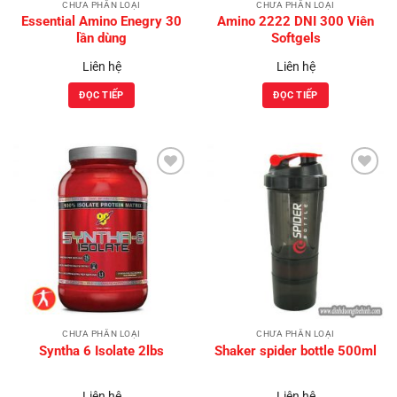
CHƯA PHÂN LOẠI
CHƯA PHÂN LOẠI
Essential Amino Enegry 30
Amino 2222 DNI 300 Viên
lần dùng
Softgels
Liên hệ
Liên hệ
ĐỌC TIẾP
ĐỌC TIẾP
Add to
Add to
Wishlist
Wishlist
CHƯA PHÂN LOẠI
CHƯA PHÂN LOẠI
Syntha 6 Isolate 2lbs
Shaker spider bottle 500ml
Liên hệ
Liên hệ