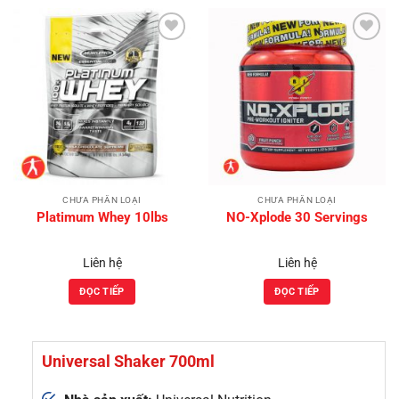
Add to
Add to
Wishlist
Wishlist
CHƯA PHÂN LOẠI
CHƯA PHÂN LOẠI
Platimum Whey 10lbs
NO-Xplode 30 Servings
Liên hệ
Liên hệ
ĐỌC TIẾP
ĐỌC TIẾP
Universal Shaker 700ml