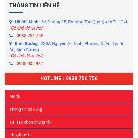
THÔNG TIN LIÊN HỆ
Hồ Chí Minh
: 5A Đường 85, Phường Tân Quy, Quận 7, HCM
(Có chỗ đỗ xe hơi)
0938 756 756
Bình Dương :
220A Nguyễn An Ninh, Phường Dĩ An, Tp. Dĩ
An, Bình Dương
(Có chỗ đỗ xe hơi)
0988 009 927
HOTLINE : 0938 756 756
Mô tả
Thông tin bổ sung
Tại sao chọn chúng tôi
Khuyến mãi