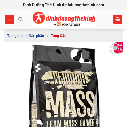
Bỏ
Dinh Dưỡng Thể Hình dinhduongthehinh.com
qua
nội
dung
Trang chủ
»
Sản phẩm
»
Tăng Cân
-21%
Add to
Wishlist