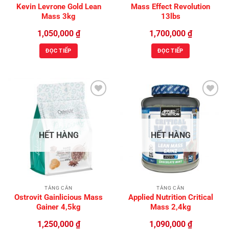
Kevin Levrone Gold Lean
Mass Effect Revolution
Mass 3kg
13lbs
1,050,000
₫
1,700,000
₫
ĐỌC TIẾP
ĐỌC TIẾP
Add to
Add to
Wishlist
Wishlist
HẾT HÀNG
HẾT HÀNG
TĂNG CÂN
TĂNG CÂN
Ostrovit Gainlicious Mass
Applied Nutrition Critical
Gainer 4,5kg
Mass 2,4kg
1,250,000
₫
1,090,000
₫