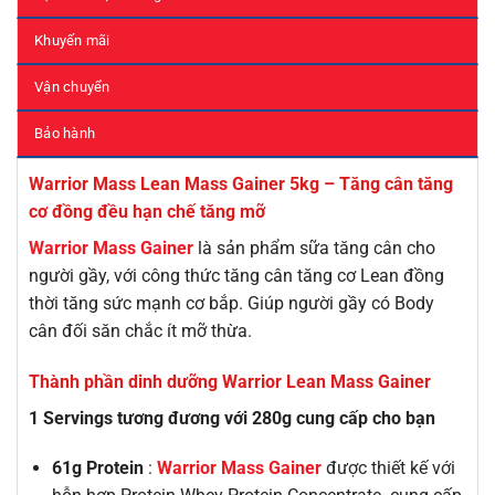
Khuyến mãi
Vận chuyển
Bảo hành
Warrior Mass Lean Mass Gainer 5kg – Tăng cân tăng
cơ đồng đều hạn chế tăng mỡ
Warrior Mass Gainer
là sản phẩm sữa tăng cân cho
người gầy, với công thức tăng cân tăng cơ Lean đồng
thời tăng sức mạnh cơ bắp. Giúp người gầy có Body
cân đối săn chắc ít mỡ thừa.
Thành phần dinh dưỡng Warrior Lean Mass Gainer
1 Servings tương đương với 280g cung cấp cho bạn
61g Protein
:
Warrior Mass Gainer
được thiết kế với