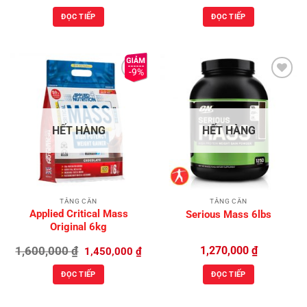
ĐỌC TIẾP
ĐỌC TIẾP
-9%
Add to
Add to
Wishlist
Wishlist
HẾT HÀNG
HẾT HÀNG
TĂNG CÂN
TĂNG CÂN
Applied Critical Mass
Serious Mass 6lbs
Original 6kg
Giá
Giá
1,600,000
₫
1,270,000
₫
1,450,000
₫
gốc
hiện
là:
tại
ĐỌC TIẾP
ĐỌC TIẾP
1,600,000 ₫.
là:
1,450,000 ₫.