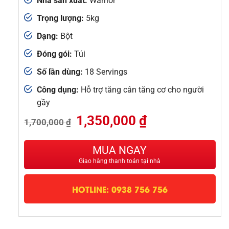
Nhà sản xuất:
Warrior
Trọng lượng:
5kg
Dạng:
Bột
Đóng gói:
Túi
Số lần dùng:
18 Servings
Công dụng:
Hỗ trợ tăng cân tăng cơ cho người
gầy
Giá
Giá
1,350,000
₫
1,700,000
₫
gốc
hiện
là:
tại
1,700,000 ₫.
là:
MUA NGAY
1,350,000 ₫.
Giao hàng thanh toán tại nhà
HOTLINE: 0938 756 756