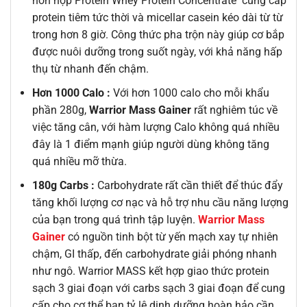
h
ỗn hợp Protein Whey Protein Concentrate cung cấp
protein tiêm tức thời và micellar casein kéo dài từ từ
trong hơn 8 giờ. Công thức pha trộn này giúp cơ bắp
được nuôi dưỡng trong suốt ngày, với khả năng hấp
thụ từ nhanh đến chậm.
Hơn 1000 Calo :
Với hơn 1000 calo cho mỗi khẩu
phần 280g,
Warrior Mass Gainer
rất nghiêm túc về
việc tăng cân, với hàm lượng Calo không quá nhiều
đây là 1 điểm mạnh giúp người dùng không tăng
quá nhiều mỡ thừa.
180g Carbs :
Carbohydrate rất cần thiết để thúc đẩy
tăng khối lượng cơ nạc và hỗ trợ nhu cầu năng lượng
của bạn trong quá trình tập luyện.
Warrior Mass
Gainer
có nguồn tinh bột
từ yến mạch xay tự nhiên
chậm, GI thấp, đến carbohydrate giải phóng nhanh
như ngô. Warrior MASS kết hợp giao thức protein
sạch 3 giai đoạn với carbs sạch 3 giai đoạn để cung
cấp cho cơ thể bạn tỷ lệ dinh dưỡng hoàn hảo cần