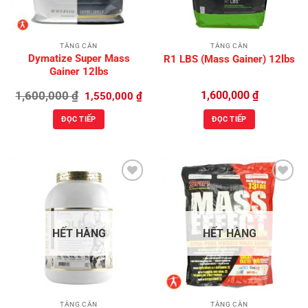
TĂNG CÂN
TĂNG CÂN
Dymatize Super Mass
R1 LBS (Mass Gainer) 12lbs
Gainer 12lbs
Giá
Giá
1,600,000
₫
1,600,000
₫
1,550,000
₫
gốc
hiện
là:
tại
ĐỌC TIẾP
ĐỌC TIẾP
1,600,000 ₫.
là:
1,550,000 ₫.
Add to
Add to
Wishlist
Wishlist
HẾT HÀNG
HẾT HÀNG
TĂNG CÂN
TĂNG CÂN