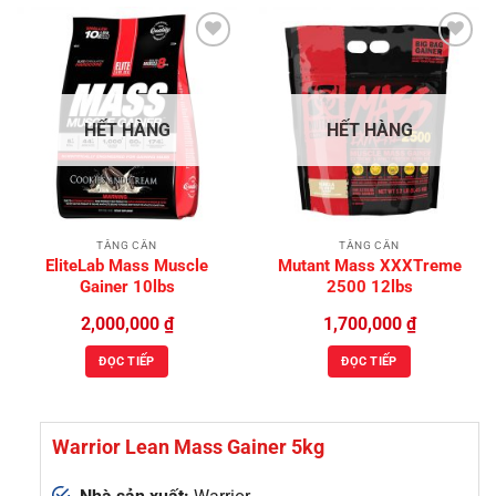
Add to
Add to
Wishlist
Wishlist
HẾT HÀNG
HẾT HÀNG
TĂNG CÂN
TĂNG CÂN
EliteLab Mass Muscle
Mutant Mass XXXTreme
Gainer 10lbs
2500 12lbs
2,000,000
₫
1,700,000
₫
ĐỌC TIẾP
ĐỌC TIẾP
Warrior Lean Mass Gainer 5kg