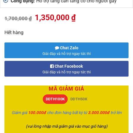
Công dụng:
Hỗ trợ tăng cân tăng cơ cho người gầy
Giá
Giá
1,350,000
₫
1,700,000
₫
gốc
hiện
là:
tại
Hết hàng
1,700,000 ₫.
là:
1,350,000 ₫.
Chat Zalo
Giải đáp và hỗ trợ ngay tức thì
Chat Facebook
Giải đáp và hỗ trợ ngay tức thì
MÃ GIẢM GIÁ
DDTH100K
DDTH50K
Giảm giá
100.000đ
cho đơn hàng bất kỳ từ
3.000.000đ
trở lên
(vui lòng nhập mã giảm giá vào mục giỏ hàng)