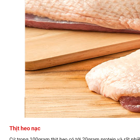
Thịt heo nạc
Cứ trong 100gram thịt heo có tới 20gram protein và rất nh