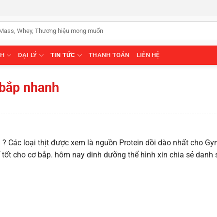
NH
ĐẠI LÝ
TIN TỨC
THANH TOÁN
LIÊN HỆ
 bắp nhanh
ả
? Các loại thịt được xem là nguồn Protein dồi dào nhất cho Gym
ể tốt cho cơ bắp. hôm nay dinh dưỡng thể hình xin chia sẻ danh