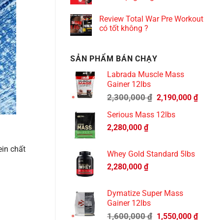
Review Total War Pre Workout
có tốt không ?
SẢN PHẨM BÁN CHẠY
Labrada Muscle Mass
Gainer 12lbs
Giá
Giá
2,300,000
₫
2,190,000
₫
gốc
hiện
Serious Mass 12lbs
là:
tại
2,280,000
₫
2,300,000 ₫.
là:
2,190,
ein chất
Whey Gold Standard 5lbs
2,280,000
₫
Dymatize Super Mass
Gainer 12lbs
Giá
Giá
1,600,000
₫
1,550,000
₫