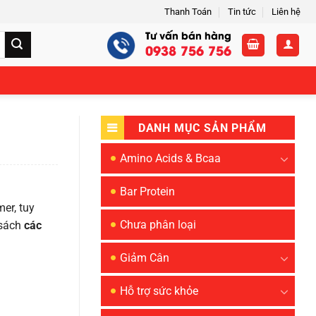
Thanh Toán
Tin tức
Liên hệ
Tư vấn bán hàng
0938 756 756
DANH MỤC SẢN PHẨM
Amino Acids & Bcaa
Bar Protein
er, tuy
Chưa phân loại
 sách
các
Giảm Cân
Hỗ trợ sức khỏe