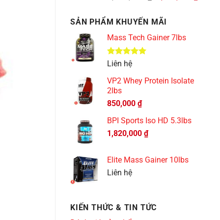
gốc
hiện
là:
tại
SẢN PHẨM KHUYẾN MÃI
1,600,000 ₫.
là:
1,550,
Mass Tech Gainer 7lbs
Được xếp
Liên hệ
hạng
5.00
5 sao
VP2 Whey Protein Isolate
2lbs
850,000
₫
BPI Sports Iso HD 5.3lbs
1,820,000
₫
Elite Mass Gainer 10lbs
Liên hệ
KIẾN THỨC & TIN TỨC