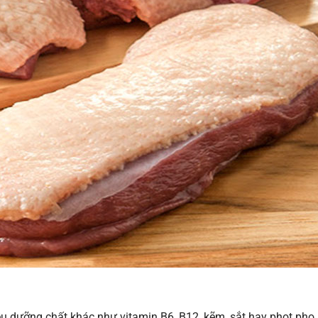
iều dưỡng chất khác như vitamin B6, B12, kẽm, sắt hay phot pho…