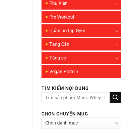
Phụ Kiện
Pre Workout
Quần áo tập Gym
Tăng Cân
Tăng cơ
Vegan Protein
TÌM KIẾM NỘI DUNG
CHỌN CHUYÊN MỤC
Chọn
chuyên