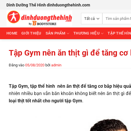
Bỏ
Dinh Dưỡng Thể Hình dinhduongthehinh.com
qua
Tìm
nội
kiếm:
dung
HOME
GIỚI THIỆU
SẢN PHẨM
THƯƠNG HIỆU
TẬP THỂ HÌ
Tập Gym nên ăn thịt gì để tăng cơ
Đăng vào
05/08/2020
bởi
admin
Tập Gym, tập thể hình nên ăn thịt để tăng cơ bắp hiệu qu
nhiên nhiều bạn vẫn băn khoăn không biết nên ăn thịt gì đ
loại thịt tốt nhất cho người tập Gym
.